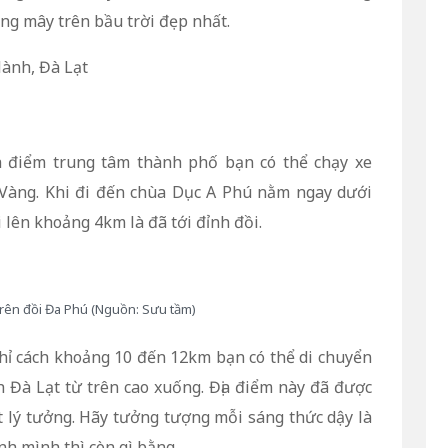
ng mây trên bầu trời đẹp nhất.
Hành, Đà Lạt
a điểm trung tâm thành phố bạn có thể chạy xe
àng. Khi đi đến chùa Dục A Phú nằm ngay dưới
lên khoảng 4km là đã tới đỉnh đồi.
rên đồi Đa Phú (Nguồn: Sưu tầm)
hỉ cách khoảng 10 đến 12km bạn có thể di chuyển
 Đà Lạt từ trên cao xuống. Địa điểm này đã được
t lý tưởng. Hãy tưởng tượng mỗi sáng thức dậy là
h mình thì còn gì bằng.