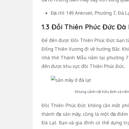
Địa chỉ: 149 Ankroet, Phường 7, Đà L
1.3 Đồi Thiên Phúc Đức Đà 
Để đến được Đồi Thiên Phúc Đức bạn t
Đổng Thiên Vương đi về hướng Bắc. Khi
nhà thờ Thánh Mẫu nằm tại phường 7 
đến được khu vực đồi Thiên Phúc Đức.
Khung cảnh rất hữu tình và nên 
Đồi Thiên Phúc Đức không cần mất phí
thánh địa săn mây, cũng là một địa điểm
Đà Lạt. Bạn và gia đình có thể dựng tr