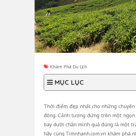
Khám Phá Du Lịch
MỤC LỤC
Thời điểm đẹp nhất cho những chuyến đ
đông. Cảnh tượng đứng trên một ngọn
bay dưới chân mình quả đúng là một trả
hãy cùng Timnhanh.com.vn khám phá 