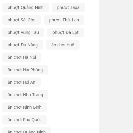
phượt Quảng Ninh
phượt sapa
phượt Sài Gòn
phượt Thái Lan
phượt Vũng Tàu
phượt Đà Lạt
phượt Đà Nẵng
ăn chơi Huế
ăn chơi Hà Nội
ăn chơi Hải Phòng
ăn chơi Hội An
ăn chơi Nha Trang
ăn chơi Ninh Bình
ăn chơi Phú Quốc
ăn chơi Quảng Ninh