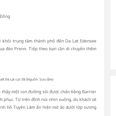
m Đồng
ời khỏi trung tâm thành phố đến Da Lat Edensee
ua đèo Prenn. Tiếp theo bạn cần di chuyển thêm
att Đà Lạt cực đã (Nguồn: Sưu tầm)
ẽ thấy một con đường sỏi được chắn bằng Barrier
h phục. Từ trên đỉnh núi nhìn xuống, du khách sẽ
ảnh hồ Tuyền Lâm ẩn hiện mờ ảo dưới lớp sương