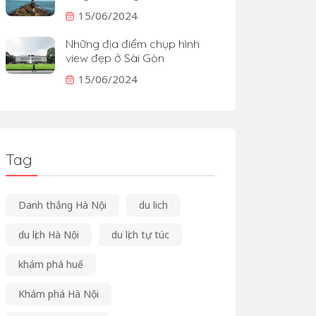
15/06/2024
Những địa điểm chụp hình
view đẹp ở Sài Gòn
15/06/2024
Tag
Danh thắng Hà Nội
du lich
du lịch Hà Nội
du lịch tự túc
khám phá huế
Khám phá Hà Nội