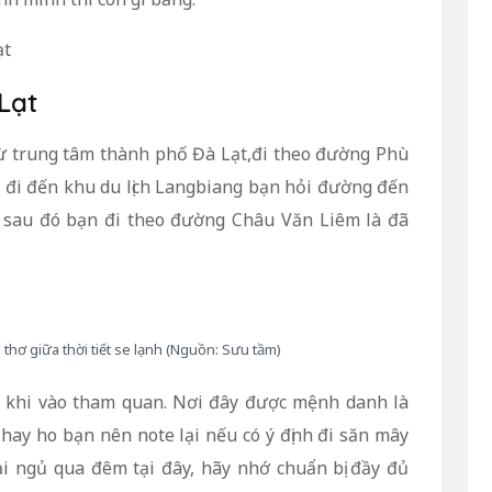
ạt
Lạt
ừ trung tâm thành phố Đà Lạt,đi theo đường Phù
 đi đến khu du lịch Langbiang bạn hỏi đường đến
sau đó bạn đi theo đường Châu Văn Liêm là đã
thơ giữa thời tiết se lạnh (Nguồn: Sưu tầm)
 khi vào tham quan. Nơi đây được mệnh danh là
 hay ho bạn nên note lại nếu có ý định đi săn mây
ại ngủ qua đêm tại đây, hãy nhớ chuẩn bị đầy đủ