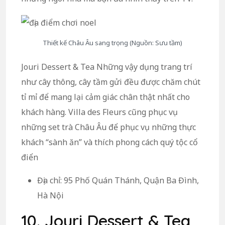
Thiết kế Châu Âu sang trọng (Nguồn: Sưu tầm)
Jouri Dessert & Tea Những vậy dụng trang trí
như cây thông, cây tầm gửi đều được chăm chút
tỉ mỉ để mang lại cảm giác chân thật nhất cho
khách hàng. Villa des Fleurs cũng phục vụ
những set trà Châu Âu để phục vụ những thực
khách “sành ăn” và thích phong cách quý tộc cổ
điển
Địa chỉ: 95 Phố Quán Thánh, Quận Ba Đình,
Hà Nội
10. Jouri Dessert & Tea