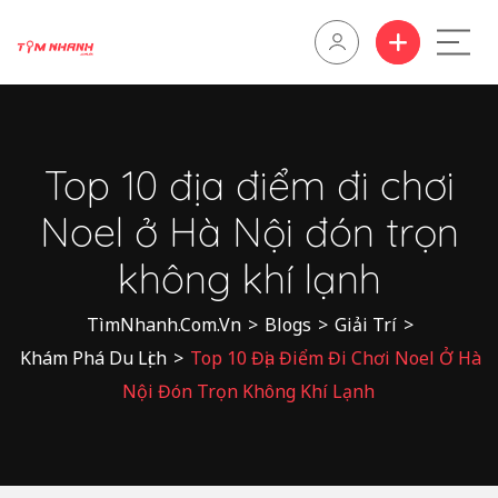
Top 10 địa điểm đi chơi
Noel ở Hà Nội đón trọn
không khí lạnh
TìmNhanh.Com.Vn
>
Blogs
>
Giải Trí
>
Khám Phá Du Lịch
>
Top 10 Địa Điểm Đi Chơi Noel Ở Hà
Nội Đón Trọn Không Khí Lạnh