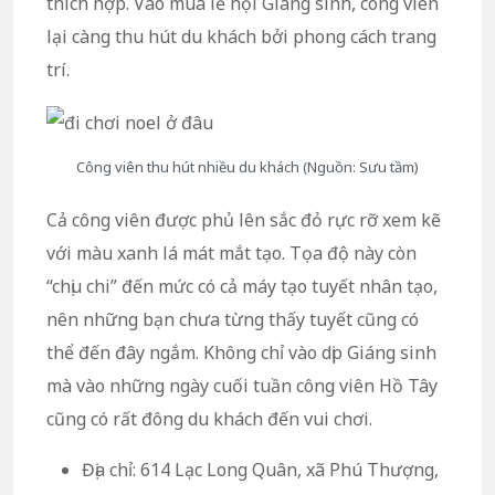
thích hợp. Vào mùa lễ hội Giáng sinh, công viên
lại càng thu hút du khách bởi phong cách trang
trí.
Công viên thu hút nhiều du khách (Nguồn: Sưu tầm)
Cả công viên được phủ lên sắc đỏ rực rỡ xem kẽ
với màu xanh lá mát mắt tạo. Tọa độ này còn
“chịu chi” đến mức có cả máy tạo tuyết nhân tạo,
nên những bạn chưa từng thấy tuyết cũng có
thể đến đây ngắm. Không chỉ vào dịp Giáng sinh
mà vào những ngày cuối tuần công viên Hồ Tây
cũng có rất đông du khách đến vui chơi.
Địa chỉ: 614 Lạc Long Quân, xã Phú Thượng,