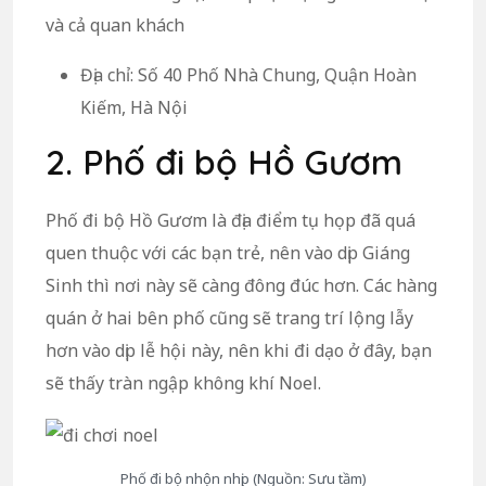
và cả quan khách
Địa chỉ: Số 40 Phố Nhà Chung, Quận Hoàn
Kiếm, Hà Nội
2. Phố đi bộ Hồ Gươm
Phố đi bộ Hồ Gươm là địa điểm tụ họp đã quá
quen thuộc với các bạn trẻ, nên vào dịp Giáng
Sinh thì nơi này sẽ càng đông đúc hơn. Các hàng
quán ở hai bên phố cũng sẽ trang trí lộng lẫy
hơn vào dịp lễ hội này, nên khi đi dạo ở đây, bạn
sẽ thấy tràn ngập không khí Noel.
Phố đi bộ nhộn nhịp (Nguồn: Sưu tầm)