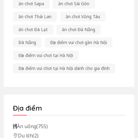
ăn chơi Sapa
ăn chơi Sài Gòn
ăn chơi Thái Lan
ăn chơi Vũng Tàu
ăn chơi Đà Lạt
ăn chơi Đà Nẵng
Đà Nẵng
Địa điểm vui chơi gần Hà Nội
Địa điểm vui chơi tại Hà Nội
Địa điểm vui chơi tại Hà Nội dành cho gia đình
Địa điểm
Ăn uống
(755)
Du lịch
(2)