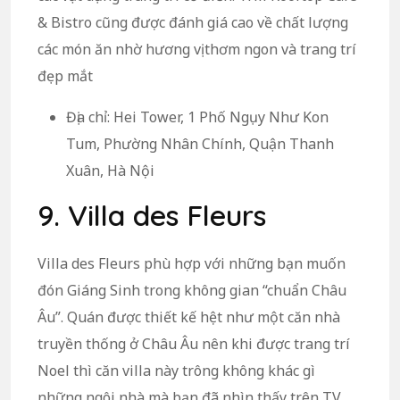
& Bistro cũng được đánh giá cao về chất lượng
các món ăn nhờ hương vị thơm ngon và trang trí
đẹp mắt
Địa chỉ: Hei Tower, 1 Phố Ngụy Như Kon
Tum, Phường Nhân Chính, Quận Thanh
Xuân, Hà Nội
9. Villa des Fleurs
Villa des Fleurs phù hợp với những bạn muốn
đón Giáng Sinh trong không gian “chuẩn Châu
Âu”. Quán được thiết kế hệt như một căn nhà
truyền thống ở Châu Âu nên khi được trang trí
Noel thì căn villa này trông không khác gì
những ngôi nhà mà bạn đã nhìn thấy trên TV.