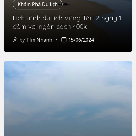
Khám Phá Du Lịch
Lịch trình du lịch Vũng Tàu 2 ngày 1
đêm với ngân sách 400k
by
Tìm Nhanh
15/06/2024