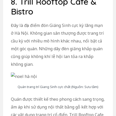
8. Trill Rooftop Cafe &
Bistro
Đây là địa điểm đón Giáng Sinh cực kỳ lãng mạn
ở Hà Nội. Không gian sân thượng được trang trí
cầu kỳ với nhiều mô hình khác nhau, nổi bật cả
một góc quán. Những dây đèn giăng khắp quán
cũng giúp không khí lễ hội lan tỏa ra khắp
không gian.
Quán trang trí Giang Sinh cực chất (Nguồn: Sưu tầm)
Quán được thiết kế theo phong cách sang trọng,
ấm áp khi sử dụng nội thất bằng gỗ kết hợp với
các vật dụng trang trí cổ điển. Trill Rooftop Cafe