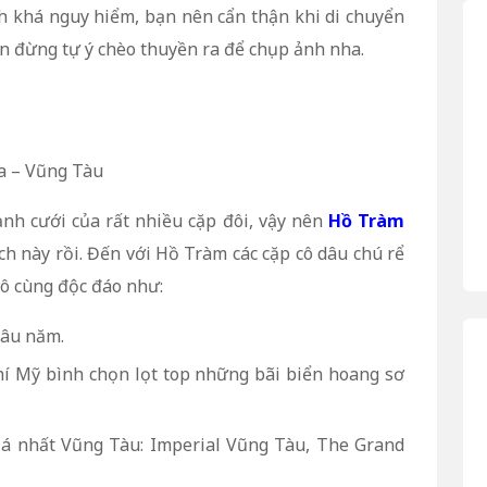
nh khá nguy hiểm, bạn nên cẩn thận khi di chuyển
n đừng tự ý chèo thuyền ra để chụp ảnh nha.
a – Vũng Tàu
h cưới của rất nhiều cặp đôi, vậy nên
Hồ Tràm
h này rồi. Đến với Hồ Tràm các cặp cô dâu chú rể
ô cùng độc đáo như:
lâu năm.
í Mỹ bình chọn lọt top những bãi biển hoang sơ
iá nhất Vũng Tàu: Imperial Vũng Tàu, The Grand