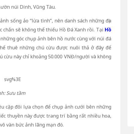
ườn núi Dinh, Vũng Tàu.
ảnh sống ảo “lừa tình”, nên danh sách những địa
 chắn sẽ không thể thiếu Hồ Đá Xanh rồi. Tại
Hồ
n những góc chụp ảnh bên hồ nước cùng với núi đá
thể thuê những chú cừu được nuôi thả ở đây để
hú cừu này chỉ khoảng 50.000 VNĐ/người và không
h: Sưu tầm
ều cặp đôi lựa chọn để chụp ảnh cưới bên những
ếc thuyền này được trang trí bằng rất nhiều hoa,
 vô vàn bức ảnh lãng mạn đó.