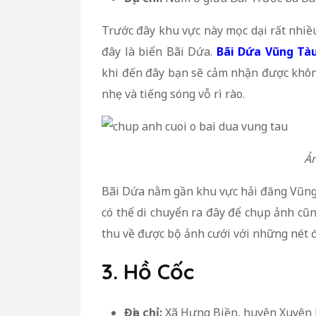
Trước đây khu vực này mọc dại rất nhiề
đây là biển Bãi Dứa.
Bãi Dứa Vũng Tà
khi đến đây bạn sẽ cảm nhận được không
nhẹ và tiếng sóng vỗ rì rào.
Ản
Bãi Dứa nằm gần khu vực hải đăng Vũng 
có thể di chuyển ra đây để chụp ảnh cũn
thu về được bộ ảnh cưới với những nét đ
3. Hồ Cốc
Địa chỉ:
Xã Hưng Biền, huyện Xuyên M