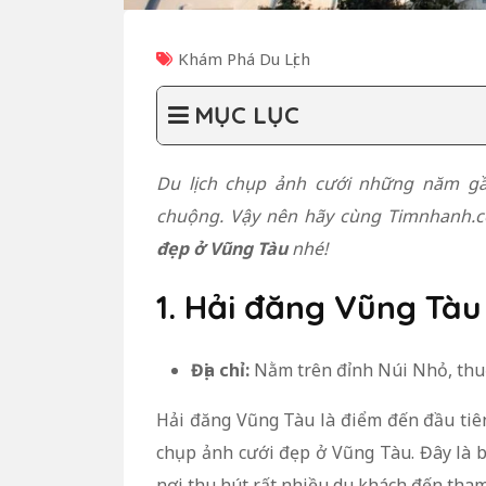
Khám Phá Du Lịch
MỤC LỤC
Du lịch chụp ảnh cưới những năm gần
chuộng. Vậy nên hãy cùng Timnhanh.c
đẹp ở Vũng Tàu
nhé!
1. Hải đăng Vũng Tàu
Địa chỉ:
Nằm trên đỉnh Núi Nhỏ, thu
Hải đăng Vũng Tàu là điểm đến đầu tiê
chụp ảnh cưới đẹp ở Vũng Tàu. Đây là b
nơi thu hút rất nhiều du khách đến tha