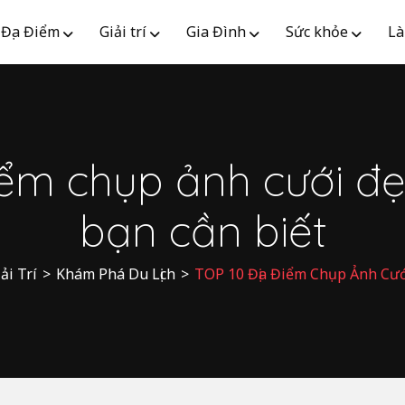
Địa Điểm
Giải trí
Gia Đình
Sức khỏe
Là
iểm chụp ảnh cưới đ
bạn cần biết
ải Trí
>
Khám Phá Du Lịch
>
TOP 10 Địa Điểm Chụp Ảnh Cướ