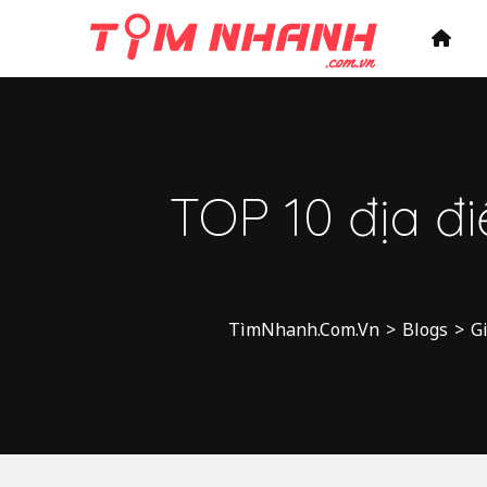
TOP 10 địa đ
TìmNhanh.Com.Vn
>
Blogs
>
Gi