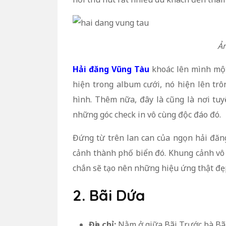
Ản
Hải đăng Vũng Tàu
khoác lên mình một 
hiện trong album cưới, nó hiện lên trô
hình. Thêm nữa, đây là cũng là nơi tu
những góc check in vô cùng độc đáo đó.
Đứng từ trên lan can của ngọn hải đă
cảnh thành phố biển đó. Khung cảnh vô
chắn sẽ tạo nên những hiệu ứng thật đẹ
2. Bãi Dứa
Địa chỉ:
Nằm ở giữa Bãi Trước bà Bã