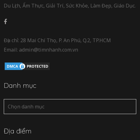
Du Lịch, Ẩm Thực, Giải Trí, Sức Khỏe, Làm Đẹp, Giáo Dục.
Địa chỉ: 28 Mai Chí Thọ, P. An Phú, Q.2, TP.HCM
Email: admin@timnhanh.com.vn
Danh mục
Danh
mục
Địa điểm