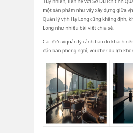
Tuy nhiên, liên hệ với Sở Du lịch tỉnh Q
một sản phẩm như vậy xây dựng giữa vị
Quản lý vịnh Hạ Long cũng khẳng định, kh
Long như nhiều bài viết chia sẻ.
Các đơn vị quản lý cảnh báo du khách nên 
đảo bán phòng nghỉ, voucher du lịch khôn