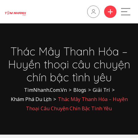
Thác Mây Thanh Hóa –
Huyền thoại câu chuyện
chín bậc tình yêu
TìmNhanh.Com.Vn
>
Blogs
>
Giải Trí
>
Khám Phá Du Lịch
>
Thác Mây Thanh Hóa – Huyền
Thoại Câu Chuyện Chín Bậc Tình Yêu