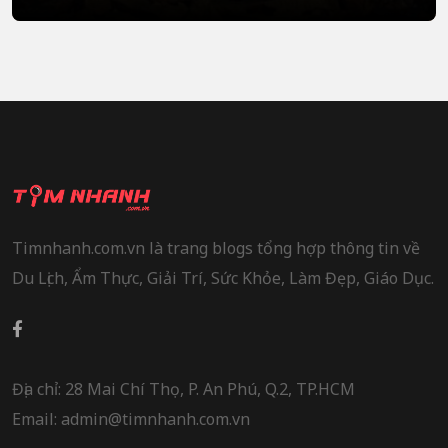
Timnhanh.com.vn là trang blogs tổng hợp thông tin về
Du Lịch, Ẩm Thực, Giải Trí, Sức Khỏe, Làm Đẹp, Giáo Dục.
Địa chỉ: 28 Mai Chí Thọ, P. An Phú, Q.2, TP.HCM
Email: admin@timnhanh.com.vn