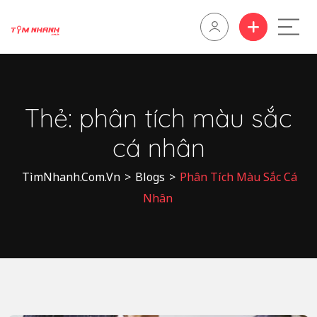
Thẻ:
phân tích màu sắc
cá nhân
TìmNhanh.Com.Vn
>
Blogs
>
Phân Tích Màu Sắc Cá
Nhân