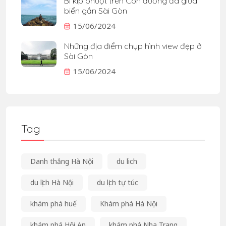
Bí kíp phượt trên Con đường đá giữa
biển gần Sài Gòn
15/06/2024
Những địa điểm chụp hình view đẹp ở
Sài Gòn
15/06/2024
Tag
Danh thắng Hà Nội
du lich
du lịch Hà Nội
du lịch tự túc
khám phá huế
Khám phá Hà Nội
khám phá Hội An
khám phá Nha Trang