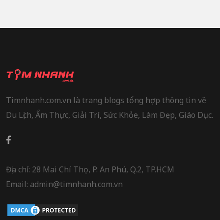
Timnhanh.com.vn là trang blogs tổng hợp thông tin về
Du Lịch, Ẩm Thực, Giải Trí, Sức Khỏe, Làm Đẹp, Giáo Dục.
Địa chỉ: 28 Mai Chí Thọ, P. An Phú, Q.2, TP.HCM
Email: admin@timnhanh.com.vn