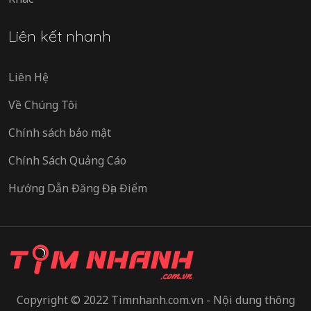
Liên kết nhanh
Liên Hệ
Về Chúng Tôi
Chính sách bảo mật
Chính Sách Quảng Cáo
Hướng Dẫn Đăng Địa Điểm
Copyright © 2022 Timnhanh.com.vn - Nội dung thông