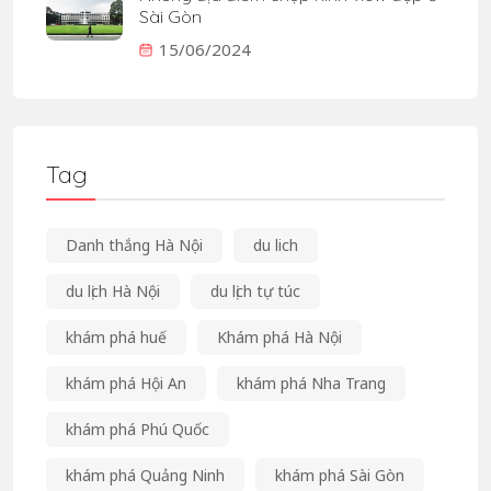
Sài Gòn
15/06/2024
Tag
Danh thắng Hà Nội
du lich
du lịch Hà Nội
du lịch tự túc
khám phá huế
Khám phá Hà Nội
khám phá Hội An
khám phá Nha Trang
khám phá Phú Quốc
khám phá Quảng Ninh
khám phá Sài Gòn