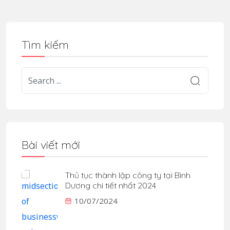
Tìm kiếm
Bài viết mới
Thủ tục thành lập công ty tại Bình
Dương chi tiết nhất 2024
10/07/2024