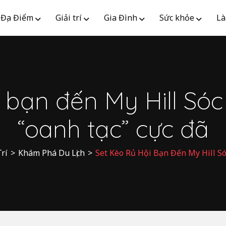
Địa Điểm
Giải trí
Gia Đình
Sức khỏe
Là
i bạn đến My Hill Só
“oanh tạc” cực đã
Trí
>
Khám Phá Du Lịch
>
Set Kèo Rủ Hội Bạn Đến My Hill S