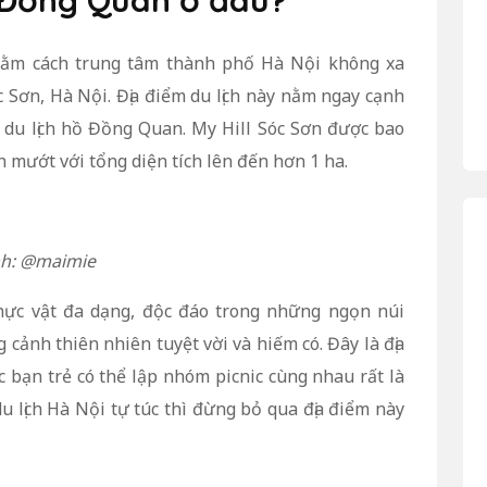
ồ Đồng Quan ở đâu?
n nằm cách trung tâm thành phố Hà Nội không xa
 Sơn, Hà Nội. Địa điểm du lịch này nằm ngay cạnh
du lịch hồ Đồng Quan. My Hill Sóc Sơn được bao
 mướt với tổng diện tích lên đến hơn 1 ha.
h: @maimie
hực vật đa dạng, độc đáo trong những ngọn núi
ảnh thiên nhiên tuyệt vời và hiếm có. Đây là địa
c bạn trẻ có thể lập nhóm picnic cùng nhau rất là
u lịch Hà Nội tự túc thì đừng bỏ qua địa điểm này