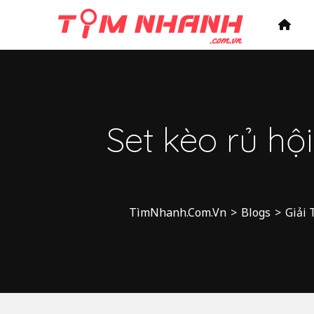
Set kèo rủ hộ
TìmNhanh.Com.Vn
>
Blogs
>
Giải 