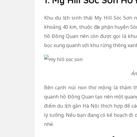
1. My Hill Sóc Sơn H
Khu du lịch sinh thái My Hill Sóc Sơ
khoảng 40 km, thuộc địa phận huyện Sóc
hồ Đồng Quan nên còn được gọi là khu 
bọc xung quanh với khu rừng thông xanh
Ản
Bên cạnh núi non thơ mộng là thảm t
quanh hồ Đồng Quan tạo nên một quang c
điểm du lịch gần Hà Nội thích hợp để cá
lý tưởng. Nếu bạn đang có kế hoạch đi d
nhé.