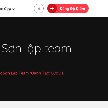
m đẹp
Đăng Địa Điểm
c Sơn lập team
óc Sơn Lập Team “oanh Tạc” Cực Đã