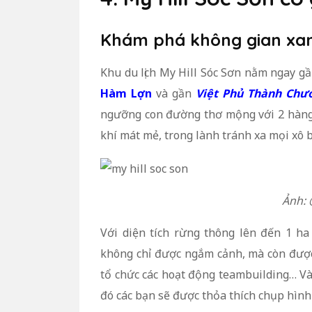
Khám phá không gian xan
Khu du lịch My Hill Sóc Sơn nằm ngay 
Hàm Lợn
và gần
Việt Phủ Thành Chư
ngưỡng con đường thơ mộng với 2 hàng
khí mát mẻ, trong lành tránh xa mọi xô b
Ảnh: 
Với diện tích rừng thông lên đến 1 h
không chỉ được ngắm cảnh, mà còn được
tổ chức các hoạt động teambuilding… Và
đó các bạn sẽ được thỏa thích chụp hình 