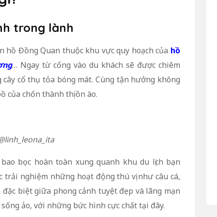
h trong lành
gần hồ Đồng Quan thuộc khu vực quy hoạch của
hồ
ơng
… Ngay từ cổng vào du khách sẽ được chiêm
 cây cổ thụ tỏa bóng mát. Cùng tận hưởng không
ồ của chốn thành thị ồn ào.
@linh_leona_ita
a bao bọc hoàn toàn xung quanh khu du lịch bạn
 trải nghiệm những hoạt động thú vị như câu cá,
 đặc biệt giữa phong cảnh tuyệt đẹp và lãng mạn
sống ảo, với những bức hình cực chất tại đây.