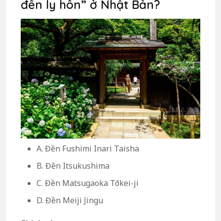
đền ly hôn” ở Nhật Bản?
A. Đền Fushimi Inari Taisha
B. Đền Itsukushima
C. Đền Matsugaoka Tōkei-ji
D. Đền Meiji Jingu