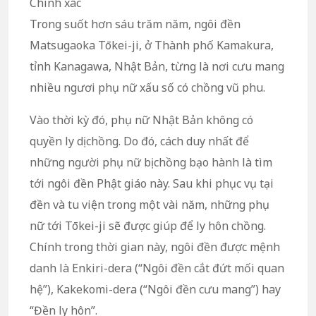
Chính xác
Trong suốt hơn sáu trăm năm, ngôi đền
Matsugaoka Tōkei-ji, ở Thành phố Kamakura,
tỉnh Kanagawa, Nhật Bản, từng là nơi cưu mang
nhiều ngươi phụ nữ xấu số có chồng vũ phu.
Vào thời kỳ đó, phụ nữ Nhật Bản không có
quyền ly dị chồng. Do đó, cách duy nhất để
những người phụ nữ bị chồng bạo hành là tìm
tới ngôi đền Phật giáo này. Sau khi phục vụ tại
đền và tu viện trong một vài năm, những phụ
nữ tới Tōkei-ji sẽ được giúp để ly hôn chồng.
Chính trong thời gian này, ngôi đền được mệnh
danh là Enkiri-dera (“Ngôi đền cắt đứt mối quan
hệ”), Kakekomi-dera (“Ngôi đền cưu mang”) hay
“Đền ly hôn”.