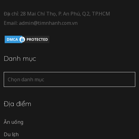
Địa chỉ: 28 Mai Chí Thọ, P. An Phú, Q.2, TP.HCM
Email: admin@timnhanh.com.vn
Danh mục
Danh
mục
Địa điểm
Ăn uống
Du lịch