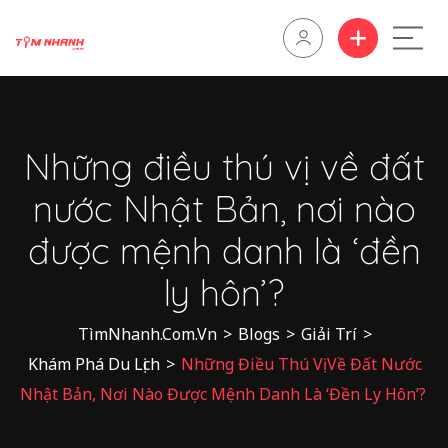
Những điều thú vị về đất
nước Nhật Bản, nơi nào
được mệnh danh là ‘đền
ly hôn’?
TìmNhanh.Com.Vn
>
Blogs
>
Giải Trí
>
Khám Phá Du Lịch
>
Những Điều Thú Vị Về Đất Nước
Nhật Bản, Nơi Nào Được Mệnh Danh Là ‘đền Ly Hôn’?