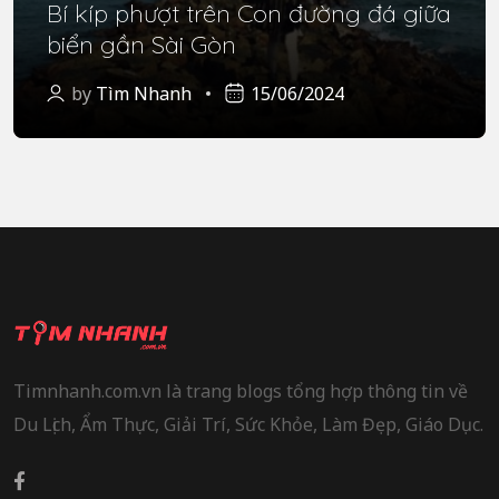
Bí kíp phượt trên Con đường đá giữa
biển gần Sài Gòn
by
Tìm Nhanh
15/06/2024
Timnhanh.com.vn là trang blogs tổng hợp thông tin về
Du Lịch, Ẩm Thực, Giải Trí, Sức Khỏe, Làm Đẹp, Giáo Dục.