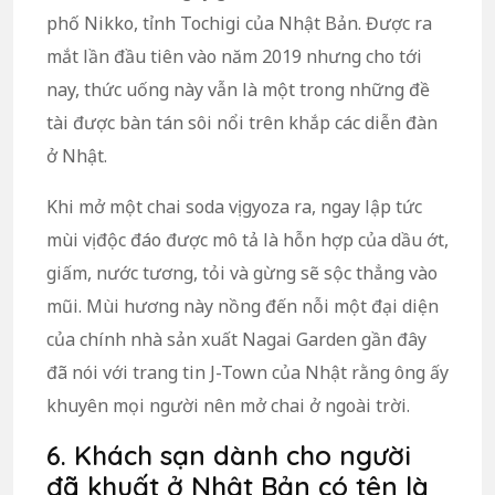
phố Nikko, tỉnh Tochigi của Nhật Bản. Được ra
mắt lần đầu tiên vào năm 2019 nhưng cho tới
nay, thức uống này vẫn là một trong những đề
tài được bàn tán sôi nổi trên khắp các diễn đàn
ở Nhật.
Khi mở một chai soda vị gyoza ra, ngay lập tức
mùi vị độc đáo được mô tả là hỗn hợp của dầu ớt,
giấm, nước tương, tỏi và gừng sẽ sộc thẳng vào
mũi. Mùi hương này nồng đến nỗi một đại diện
của chính nhà sản xuất Nagai Garden gần đây
đã nói với trang tin J-Town của Nhật rằng ông ấy
khuyên mọi người nên mở chai ở ngoài trời.
6. Khách sạn dành cho người
đã khuất ở Nhật Bản có tên là