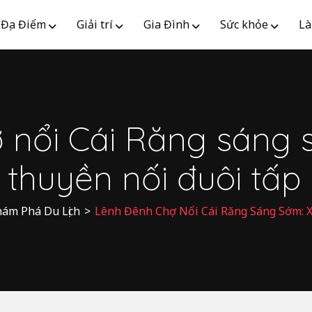
Địa Điểm
Giải trí
Gia Đình
Sức khỏe
Là
nổi Cái Răng sáng s
 thuyền nối đuôi tấp
ám Phá Du Lịch
>
Lênh Đênh Chợ Nổi Cái Răng Sáng Sớm: 