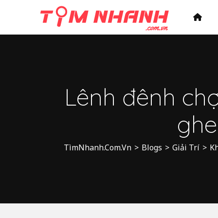
Lênh đênh chợ 
ghe
TìmNhanh.Com.Vn
>
Blogs
>
Giải Trí
>
Kh