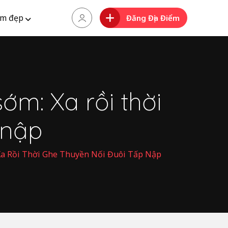
m đẹp
Đăng Địa Điểm
ớm: Xa rồi thời
 nập
Xa Rồi Thời Ghe Thuyền Nối Đuôi Tấp Nập