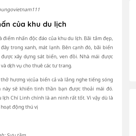
oungovietnam111
hấn của khu du lịch
à điểm nhấn độc đáo của khu du lịch. Bãi tắm đẹp,
ở đây trong xanh, mát lạnh. Bên cạnh đó, bãi biển
 được xây dựng sát biển, ven đồi. Nhà mái được
và dịch vụ cho thuê các tư trang.
t thở hương vị của biển cả và lắng nghe tiếng sóng
ệm này sẽ khiến tinh thần bạn được thoải mái đó.
ịch Chí Linh chính là an ninh rất tốt. Vì vậy dù là
hoạt động thú vị.
h: Sưu tầm