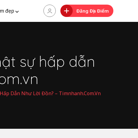
m đẹp
Đăng Địa Điểm
hật sự hấp dẫn
com.vn
ự Hấp Dẫn Như Lời Đồn? – Timnhanh.com.vn