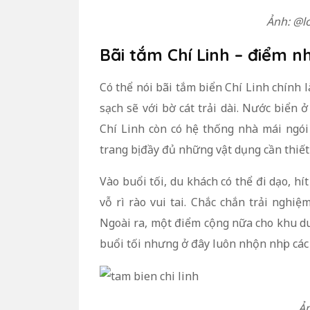
Ảnh: @l
Bãi tắm Chí Linh – điểm n
Có thể nói bãi tắm biển Chí Linh chính l
sạch sẽ với bờ cát trải dài. Nước biển 
Chí Linh còn có hệ thống nhà mái ngói
trang bị đầy đủ những vật dụng cần thiết 
Vào buổi tối, du khách có thể đi dạo, hí
vỗ rì rào vui tai. Chắc chắn trải nghi
Ngoài ra, một điểm cộng nữa cho khu du l
buổi tối nhưng ở đây luôn nhộn nhịp các 
Ản