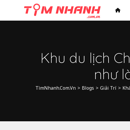
Khu du lịch C
như l
TìmNhanh.Com.Vn
>
Blogs
>
Giải Trí
>
Khá