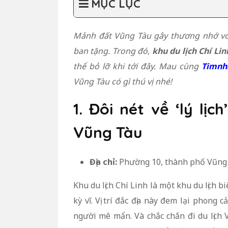
MỤC LỤC
Mảnh đất Vũng Tàu gây thương nhớ vớ
ban tặng. Trong đó,
k
hu du lịch Chí Li
thể bỏ lỡ khi tới đây. Mau cùng
Timnh
Vũng Tàu có gì thú vị nhé!
1. Đôi nét về ‘lý lịc
Vũng Tàu
Địa chỉ:
Phường 10, thành phố Vũng 
Khu du lịch Chí Linh là một khu du lịch 
kỳ vĩ. Vị trí đắc địa này đem lại phong
người mê mẩn. Và chắc chắn đi du lịch