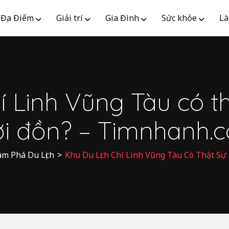
Địa Điểm
Giải trí
Gia Đình
Sức khỏe
Là
hí Linh Vũng Tàu có t
ời đồn? – Timnhanh.
m Phá Du Lịch
>
Khu Du Lịch Chí Linh Vũng Tàu Có Thật S