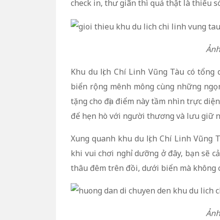
check in, thư giãn thì quả thật là thiếu só
Ảnh
Khu du lịch Chí Linh Vũng Tàu có tổng d
biển rộng mênh mông cùng những ngọn 
tặng cho địa điểm này tầm nhìn trực diện
để hẹn hò với người thương và lưu giữ n
Xung quanh khu du lịch Chí Linh Vũng T
khi vui chơi nghỉ dưỡng ở đây, bạn sẽ c
thâu đêm trên đồi, dưới biển mà không c
Ảnh