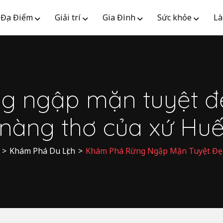
Địa Điểm
Giải trí
Gia Đình
Sức khỏe
Là
g ngập mặn tuyệt đẹ
nàng thơ của xứ Hu
>
Khám Phá Du Lịch
>
Khám Phá Rừng Ngập Mặn Tuyệt Đẹ