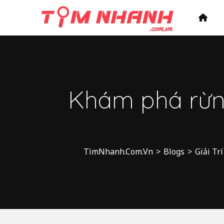
Khám phá rừn
TìmNhanh.Com.Vn
>
Blogs
>
Giải Trí