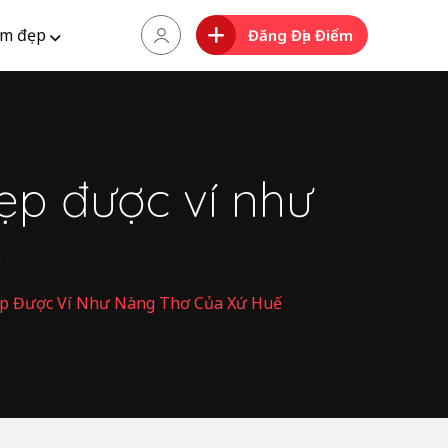
m đẹp
Đăng Địa Điểm
p được ví như
ế
p Được Ví Như Nàng Thơ Của Xứ Huế