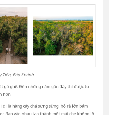
y Tiến, Bảo Khánh
ất gồ ghề. Đến những năm gần đây thì được tu
n hơn.
i đi là hàng cây chá sừng sững, bộ rễ lớn bám
mọc đan vào nhau tạo thành một mái che khổng lồ