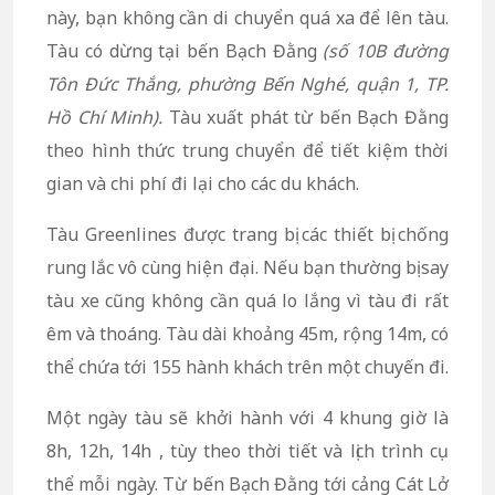
này, bạn không cần di chuyển quá xa để lên tàu.
Tàu có dừng tại bến Bạch Đằng
(số 10B đường
Tôn Đức Thắng, phường Bến Nghé, quận 1, TP.
Hồ Chí Minh).
Tàu xuất phát từ bến Bạch Đằng
theo hình thức trung chuyển để tiết kiệm thời
gian và chi phí đi lại cho các du khách.
Tàu Greenlines được trang bị các thiết bị chống
rung lắc vô cùng hiện đại. Nếu bạn thường bị say
tàu xe cũng không cần quá lo lắng vì tàu đi rất
êm và thoáng. Tàu dài khoảng 45m, rộng 14m, có
thể chứa tới 155 hành khách trên một chuyến đi.
Một ngày tàu sẽ khởi hành với 4 khung giờ là
8h, 12h, 14h , tùy theo thời tiết và lịch trình cụ
thể mỗi ngày. Từ bến Bạch Đằng tới cảng Cát Lở