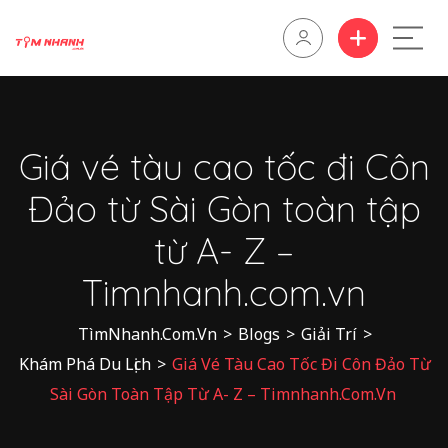
Giá vé tàu cao tốc đi Côn
Đảo từ Sài Gòn toàn tập
từ A- Z –
Timnhanh.com.vn
TìmNhanh.Com.Vn
>
Blogs
>
Giải Trí
>
Khám Phá Du Lịch
>
Giá Vé Tàu Cao Tốc Đi Côn Đảo Từ
Sài Gòn Toàn Tập Từ A- Z – Timnhanh.com.vn