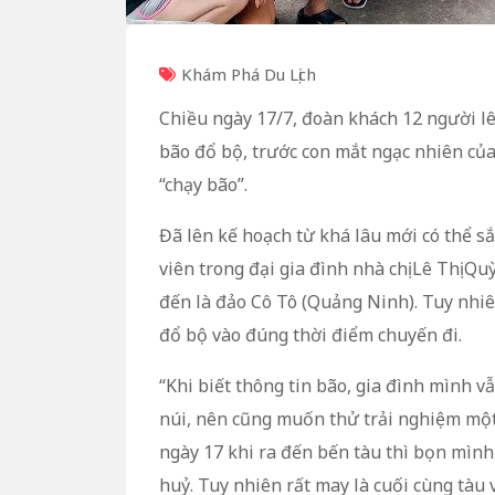
Khám Phá Du Lịch
Chiều ngày 17/7, đoàn khách 12 người lê
bão đổ bộ, trước con mắt ngạc nhiên củ
“chạy bão”.
Đã lên kế hoạch từ khá lâu mới có thể sắ
viên trong đại gia đình nhà chị Lê Thị Q
đến là đảo Cô Tô (Quảng Ninh). Tuy nhiên
đổ bộ vào đúng thời điểm chuyến đi.
“Khi biết thông tin bão, gia đình mình v
núi, nên cũng muốn thử trải nghiệm một
ngày 17 khi ra đến bến tàu thì bọn mình 
huỷ. Tuy nhiên rất may là cuối cùng tàu 