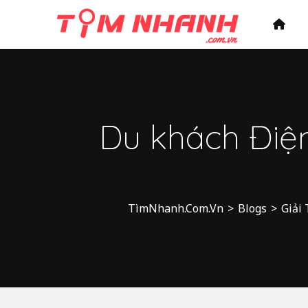
Du khách Điệ
TìmNhanh.Com.Vn
>
Blogs
>
Giải 