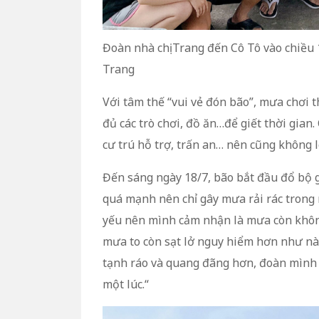
Đoàn nhà chị Trang đến Cô Tô vào chiều 
Trang
Với tâm thế “vui vẻ đón bão”, mưa chơi t
đủ các trò chơi, đồ ăn…để giết thời gian
cư trú hỗ trợ, trấn an… nên cũng không l
Đến sáng ngày 18/7, bão bắt đầu đổ bộ 
quá mạnh nên chỉ gây mưa rải rác trong n
yếu nên mình cảm nhận là mưa còn khôn
mưa to còn sạt lở nguy hiểm hơn như này
tạnh ráo và quang đãng hơn, đoàn mình t
một lúc.“