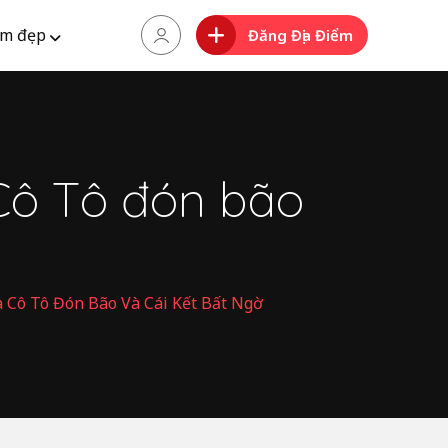
m đẹp
Đăng Địa Điểm
Cô Tô đón bão
 Cô Tô Đón Bão Và Cái Kết Bất Ngờ