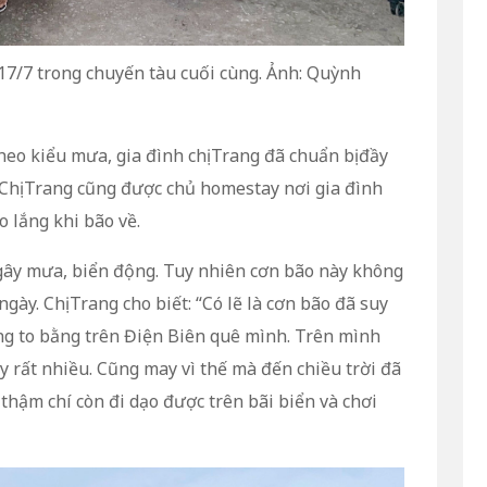
17/7 trong chuyến tàu cuối cùng. Ảnh: Quỳnh
heo kiểu mưa, gia đình chị Trang đã chuẩn bị đầy
. Chị Trang cũng được chủ homestay nơi gia đình
o lắng khi bão về.
gây mưa, biển động. Tuy nhiên cơn bão này không
gày. Chị Trang cho biết: “Có lẽ là cơn bão đã suy
g to bằng trên Điện Biên quê mình. Trên mình
 rất nhiều. Cũng may vì thế mà đến chiều trời đã
hậm chí còn đi dạo được trên bãi biển và chơi