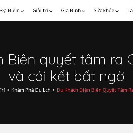
Địa Điểm
Giải trí
Gia Đình
Sức khỏe
Là
n Biên quyết tâm ra 
và cái kết bất ngờ
Trí
>
Khám Phá Du Lịch
>
Du Khách Điện Biên Quyết Tâm Ra