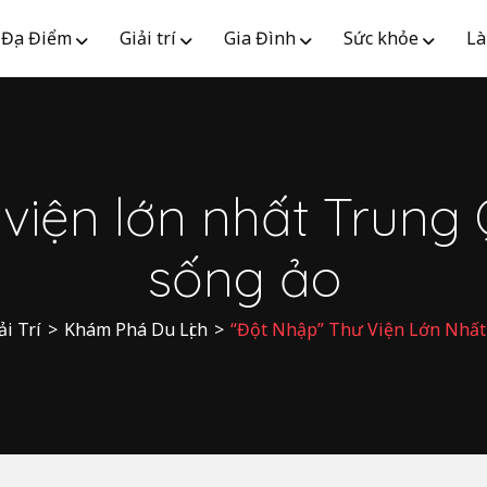
Địa Điểm
Giải trí
Gia Đình
Sức khỏe
Là
 viện lớn nhất Trung
sống ảo
ải Trí
>
Khám Phá Du Lịch
>
“Đột Nhập” Thư Viện Lớn Nhất