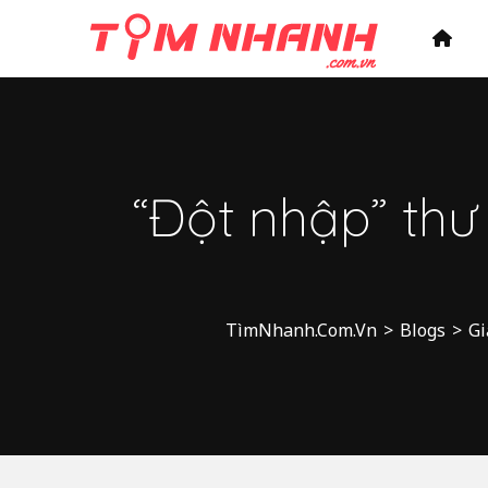
“Đột nhập” thư
TìmNhanh.Com.Vn
>
Blogs
>
Gi