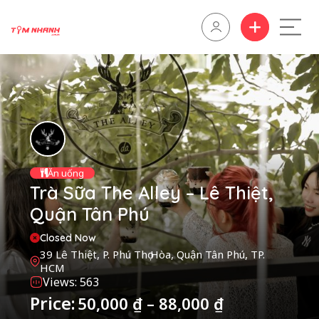
Ăn uống
Trà Sữa The Alley – Lê Thiệt,
Quận Tân Phú
Closed Now
39 Lê Thiệt, P. Phú Thọ Hòa, Quận Tân Phú, TP.
HCM
Views: 563
Price:
50,000
₫
–
88,000
₫