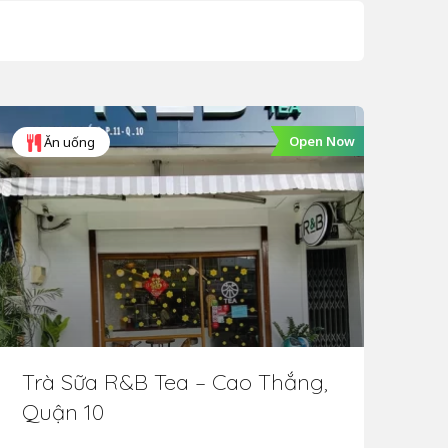
Open Now
Ăn uống
Trà Sữa R&B Tea – Cao Thắng,
Tr
Quận 10
Qu