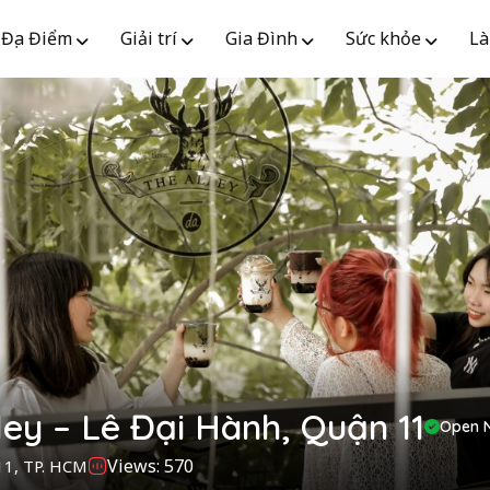
Địa Điểm
Giải trí
Gia Đình
Sức khỏe
Là
ley – Lê Đại Hành, Quận 11
Open 
Views: 570
 11, TP. HCM