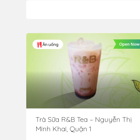
Open Now
Ăn uống
Trà Sữa R&B Tea – Nguyễn Thị
Minh Khai, Quận 1