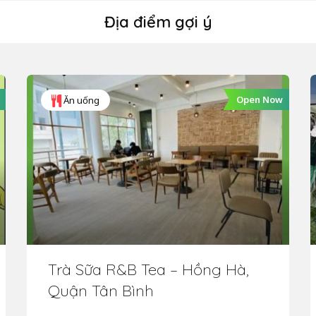
Địa điểm gợi ý
Open Now
Ăn uống
Trà Sữa R&B Tea – Hồng Hà,
Quận Tân Bình