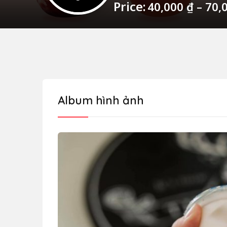
Price:
40,000
₫
–
70,
Album hình ảnh