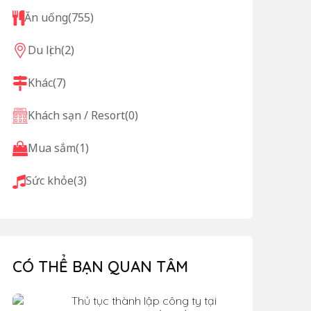
Ăn uống
(755)
Du lịch
(2)
Khác
(7)
Khách sạn / Resort
(0)
Mua sắm
(1)
Sức khỏe
(3)
CÓ THỂ BẠN QUAN TÂM
Thủ tục thành lập công ty tại