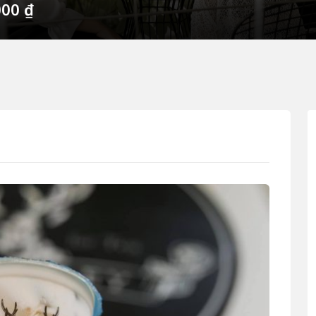
000
₫