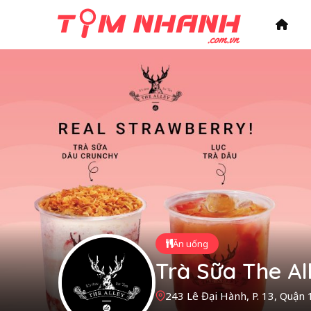
Ăn uống
Trà Sữa The Al
243 Lê Đại Hành, P. 13, Quận