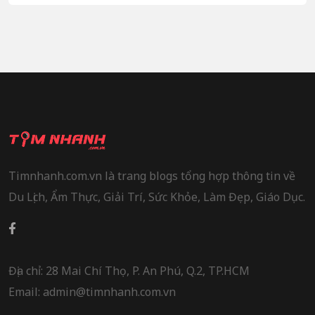
Timnhanh.com.vn là trang blogs tổng hợp thông tin về
Du Lịch, Ẩm Thực, Giải Trí, Sức Khỏe, Làm Đẹp, Giáo Dục.
Địa chỉ: 28 Mai Chí Thọ, P. An Phú, Q.2, TP.HCM
Email: admin@timnhanh.com.vn