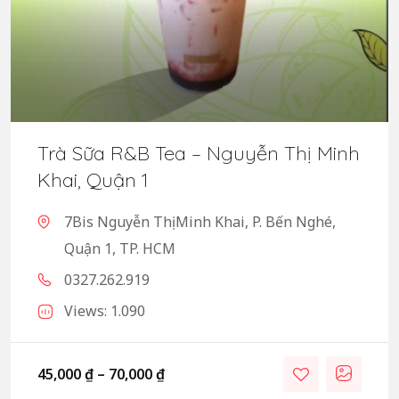
Trà Sữa R&B Tea – Nguyễn Thị Minh
Khai, Quận 1
7Bis Nguyễn Thị Minh Khai, P. Bến Nghé,
Quận 1, TP. HCM
0327.262.919
Views: 1.090
45,000
₫
–
70,000
₫