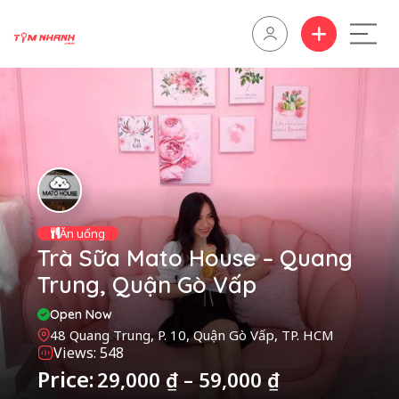
Ăn uống
Trà Sữa Mato House – Quang
Trung, Quận Gò Vấp
Open Now
48 Quang Trung, P. 10, Quận Gò Vấp, TP. HCM
Views: 548
Price:
29,000
₫
–
59,000
₫