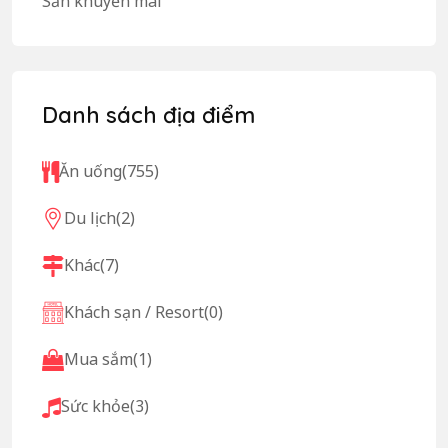
Săn khuyến mãi
Danh sách địa điểm
Ăn uống
(755)
Du lịch
(2)
Khác
(7)
Khách sạn / Resort
(0)
Mua sắm
(1)
Sức khỏe
(3)