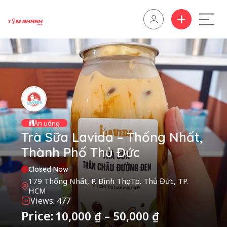
Ăn uống
Trà Sữa Lavida – Thống Nhất,
Thành Phố Thủ Đức
Closed Now
179 Thống Nhất, P. Bình Thọ, Tp. Thủ Đức, TP.
HCM
Views: 477
Price:
10,000
₫
–
50,000
₫