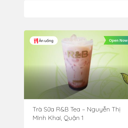
Open Now
Ăn uống
Trà Sữa R&B Tea – Nguyễn Thị
Minh Khai, Quận 1