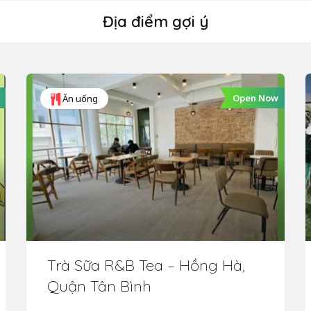
Địa điểm gợi ý
Open Now
Ăn uống
Trà Sữa R&B Tea – Hồng Hà,
Quận Tân Bình