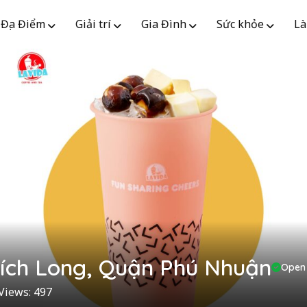
Địa Điểm
Giải trí
Gia Đình
Sức khỏe
Là
Xích Long, Quận Phú Nhuận
Open
Views: 497