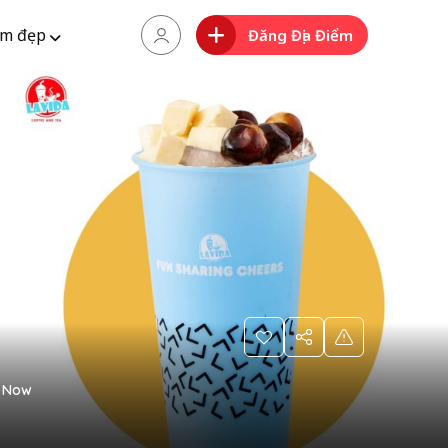
m đẹp
Đăng Địa Điểm
 Now