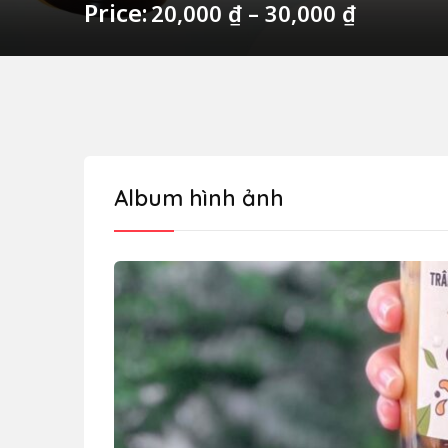
Price:
20,000
₫
–
30,000
₫
Album hình ảnh