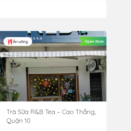
Open Now
Ăn uống
Trà Sữa R&B Tea – Cao Thắng,
Tr
Quận 10
Qu