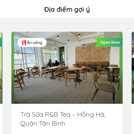
Địa điểm gợi ý
Open Now
Ăn uống
Trà Sữa R&B Tea – Hồng Hà,
Quận Tân Bình