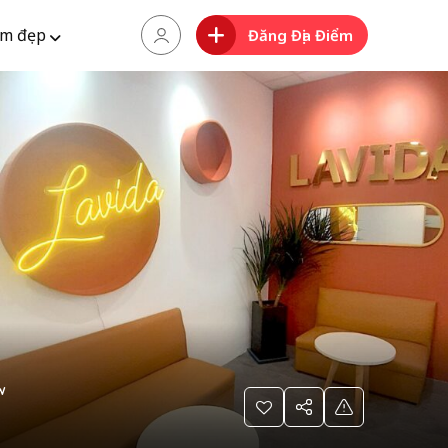
m đẹp
Đăng Địa Điểm
w