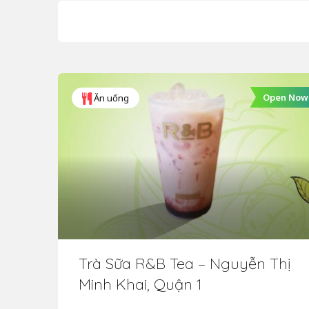
Open Now
Ăn uống
Trà Sữa R&B Tea – Nguyễn Thị
Minh Khai, Quận 1