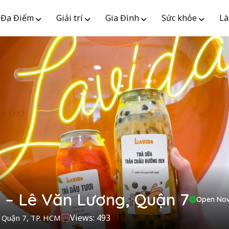
Địa Điểm
Giải trí
Gia Đình
Sức khỏe
Là
a – Lê Văn Lương, Quận 7
Open No
Views: 493
, Quận 7, TP. HCM