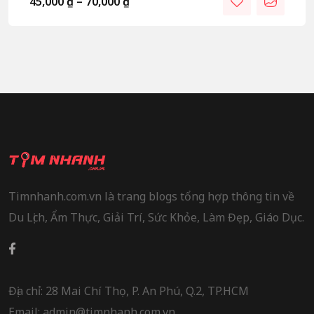
45,000
₫
–
70,000
₫
Timnhanh.com.vn là trang blogs tổng hợp thông tin về
Du Lịch, Ẩm Thực, Giải Trí, Sức Khỏe, Làm Đẹp, Giáo Dục.
Địa chỉ: 28 Mai Chí Thọ, P. An Phú, Q.2, TP.HCM
Email: admin@timnhanh.com.vn