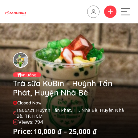
Ăn uống
Trà sữa KuBin – Huỳnh Tấn
Phát, Huyện Nhà Bè
Closed Now
1806/21 Huỳnh Tấn Phát, TT. Nhà Bè, Huyện Nhà
Bè, TP. HCM
Views: 794
Price:
10,000
₫
–
25,000
₫