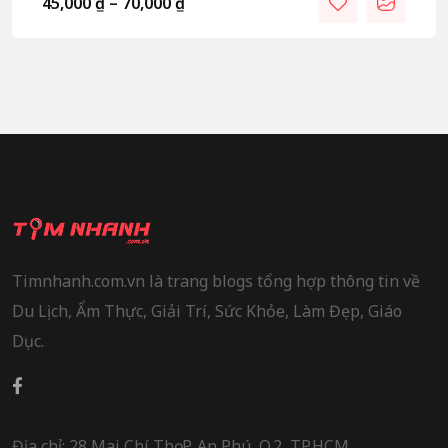
45,000
₫
–
70,000
₫
Timnhanh.com.vn là trang blogs tổng hợp thông tin về
Du Lịch, Ẩm Thực, Giải Trí, Sức Khỏe, Làm Đẹp, Giáo
Dục.
Địa chỉ: 28 Mai Chí Thọ, P. An Phú, Q.2, TP.HCM