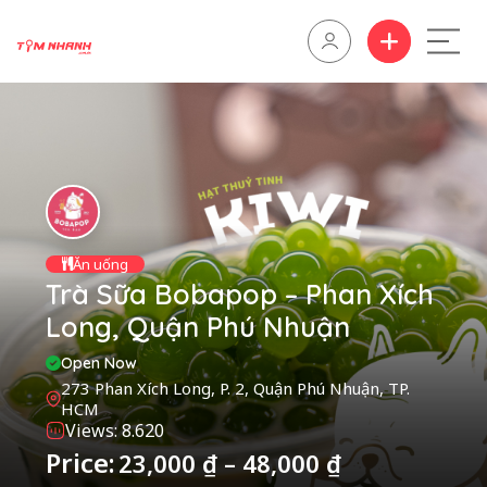
Ăn uống
Trà Sữa Bobapop – Phan Xích
Long, Quận Phú Nhuận
Open Now
273 Phan Xích Long, P. 2, Quận Phú Nhuận, TP.
HCM
Views: 8.620
Price:
23,000
₫
–
48,000
₫