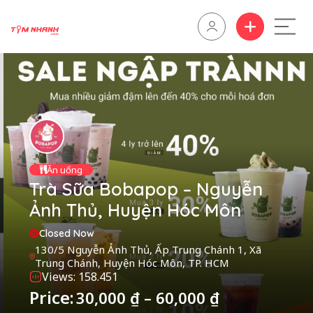
Ăn uống
Trà Sữa Bobapop – Nguyễn
Ảnh Thủ, Huyện Hóc Môn
Closed Now
130/5 Nguyễn Ảnh Thủ, Ấp Trung Chánh 1, Xã
Trung Chánh, Huyện Hóc Môn, TP. HCM
Views: 158.451
Price:
30,000
₫
–
60,000
₫