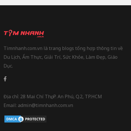
Timnhanh.com.vn là trang blogs tổng hợp thông tin về
Du Lịch, Ẩm Thực, Giải Trí, Sức Khỏe, Làm Đẹp, Giáo
Dục.
Địa chỉ: 28 Mai Chí Thọ, P. An Phú, Q.2, TP.HCM
Email: admin@timnhanh.com.vn