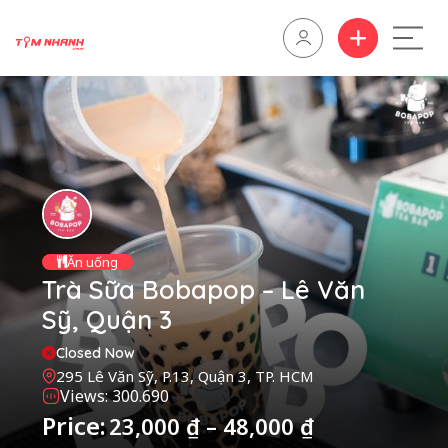
Ăn uống
Trà Sữa Bobapop – Lê Văn
Sỹ, Quận 3
Closed Now
295 Lê Văn Sỹ, P.13, Quận 3, TP. HCM
Views: 300.690
Price:
23,000
₫
–
48,000
₫