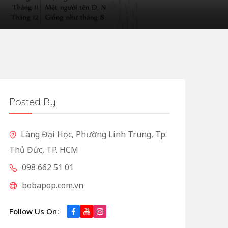
Posted By
Làng Đại Học, Phường Linh Trung, Tp.
Thủ Đức, TP. HCM
098 662 51 01
bobapop.com.vn
Follow Us On: