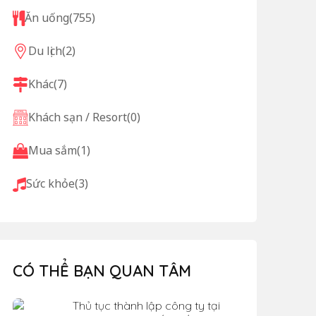
Ăn uống
(755)
Du lịch
(2)
Khác
(7)
Khách sạn / Resort
(0)
Mua sắm
(1)
Sức khỏe
(3)
CÓ THỂ BẠN QUAN TÂM
Thủ tục thành lập công ty tại