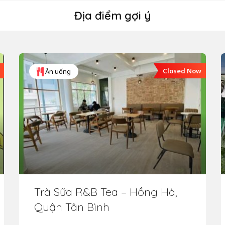
Địa điểm gợi ý
Closed Now
Ăn uống
Trà Sữa R&B Tea – Hồng Hà,
Quận Tân Bình