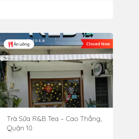
Closed Now
Ăn uống
Trà Sữa R&B Tea – Cao Thắng,
Tr
Quận 10
Qu