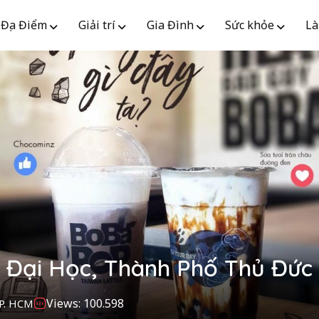
Địa Điểm
Giải trí
Gia Đình
Sức khỏe
Là
 Đại Học, Thành Phố Thủ Đức
Views: 100.598
TP. HCM