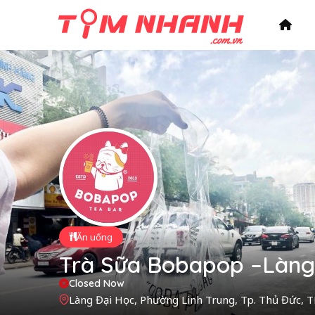
Ăn uống
Trà Sữa Bobapop –Làng
Closed Now
Làng Đại Học, Phường Linh Trung, Tp. Thủ Đức, 