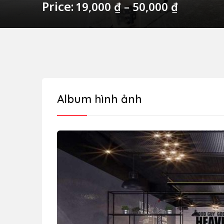
Price:
19,000
₫
–
50,000
₫
Album hình ảnh