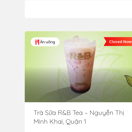
Closed Now
Ăn uống
Trà Sữa R&B Tea – Nguyễn Thị
Minh Khai, Quận 1