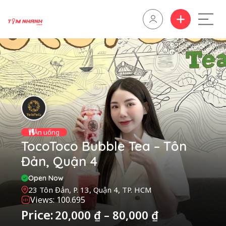
Ăn uống
TocoToco Bubble Tea – Tôn
Đản, Quận 4
Open Now
23 Tôn Đản, P. 13, Quận 4, TP. HCM
Views: 100.695
Price:
20,000
₫
–
80,000
₫