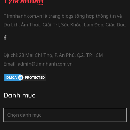
Timnhanh.com.vn là trang blogs tổng hợp thông tin về
Du Lịch, Ẩm Thực, Giải Trí, Sức Khỏe, Làm Đẹp, Giáo Dục.
Địa chỉ: 28 Mai Chí Thọ, P. An Phú, Q.2, TP.HCM
Email: admin@timnhanh.com.vn
Danh mục
Danh
mục