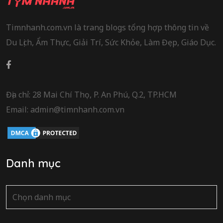
Timnhanh.com.vn là trang blogs tổng hợp thông tin về
Du Lịch, Ẩm Thực, Giải Trí, Sức Khỏe, Làm Đẹp, Giáo Dục.
Địa chỉ: 28 Mai Chí Thọ, P. An Phú, Q.2, TP.HCM
Email: admin@timnhanh.com.vn
Danh mục
Danh
mục