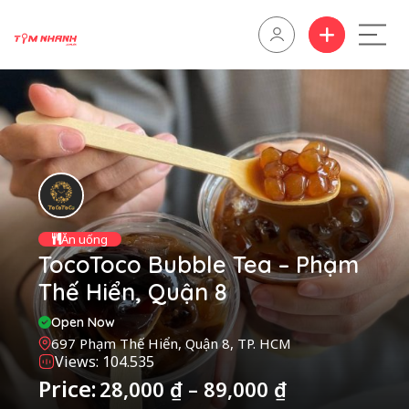
Ăn uống
TocoToco Bubble Tea – Phạm
Thế Hiển, Quận 8
Open Now
697 Phạm Thế Hiển, Quận 8, TP. HCM
Views: 104.535
Price:
28,000
₫
–
89,000
₫