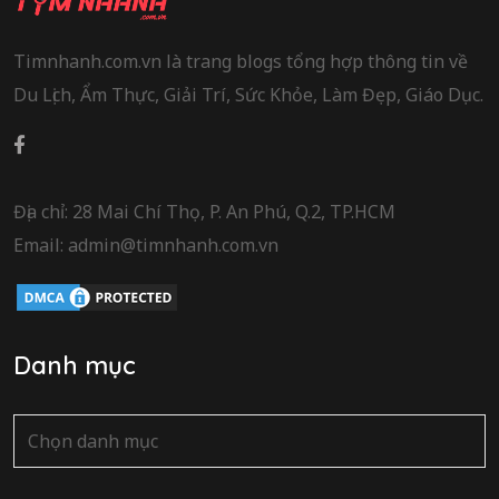
Timnhanh.com.vn là trang blogs tổng hợp thông tin về
Du Lịch, Ẩm Thực, Giải Trí, Sức Khỏe, Làm Đẹp, Giáo Dục.
Địa chỉ: 28 Mai Chí Thọ, P. An Phú, Q.2, TP.HCM
Email: admin@timnhanh.com.vn
Danh mục
Danh
mục