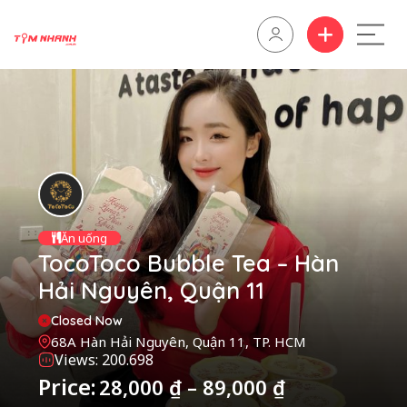
Ăn uống
TocoToco Bubble Tea – Hàn
Hải Nguyên, Quận 11
Closed Now
68A Hàn Hải Nguyên, Quận 11, TP. HCM
Views: 200.698
Price:
28,000
₫
–
89,000
₫