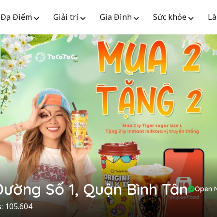
Địa Điểm
Giải trí
Gia Đình
Sức khỏe
Là
Đường Số 1, Quận Bình Tân
Open 
: 105.604