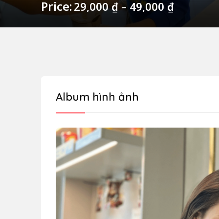
Price:
29,000
₫
–
49,000
₫
Album hình ảnh