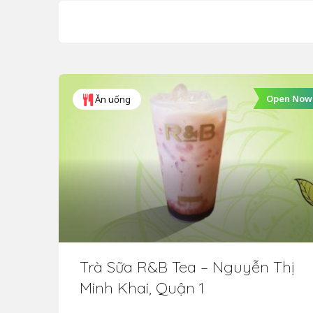
Open Now
Ăn uống
Trà Sữa R&B Tea – Nguyễn Thị
Minh Khai, Quận 1