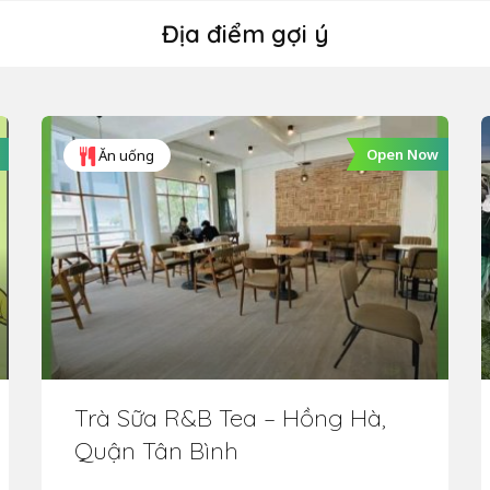
Địa điểm gợi ý
Open Now
Ăn uống
Trà Sữa R&B Tea – Hồng Hà,
Quận Tân Bình