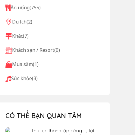
Ăn uống
(755)
Du lịch
(2)
Khác
(7)
Khách sạn / Resort
(0)
Mua sắm
(1)
Sức khỏe
(3)
CÓ THỂ BẠN QUAN TÂM
Thủ tục thành lập công ty tại