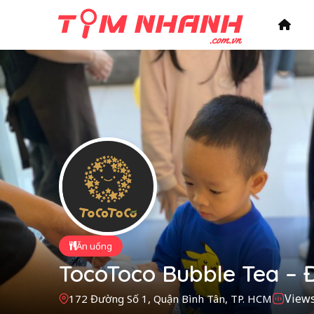
Ăn uống
TocoToco Bubble Tea – 
Views
172 Đường Số 1, Quận Bình Tân, TP. HCM