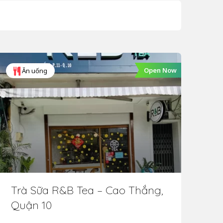
Open Now
Ăn uống
Trà Sữa R&B Tea – Cao Thắng,
Tr
Quận 10
Qu