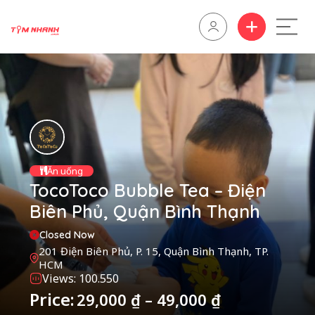
Ăn uống
TocoToco Bubble Tea – Điện
Biên Phủ, Quận Bình Thạnh
Closed Now
201 Điện Biên Phủ, P. 15, Quận Bình Thạnh, TP.
HCM
Views: 100.550
Price:
29,000
₫
–
49,000
₫