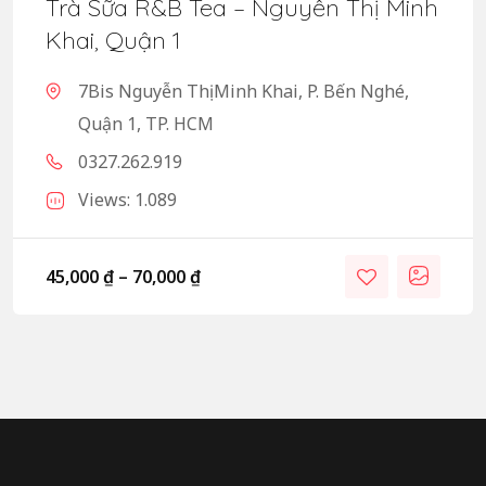
Trà Sữa R&B Tea – Nguyễn Thị Minh
Khai, Quận 1
7Bis Nguyễn Thị Minh Khai, P. Bến Nghé,
Quận 1, TP. HCM
0327.262.919
Views: 1.089
45,000
₫
–
70,000
₫