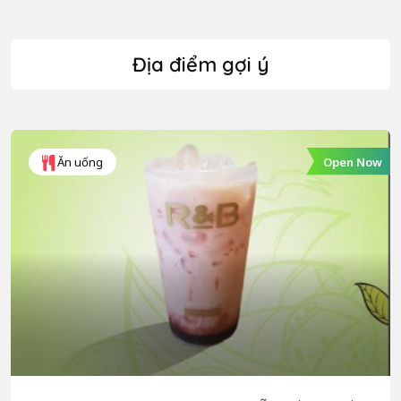
Địa điểm gợi ý
Open Now
Ăn uống