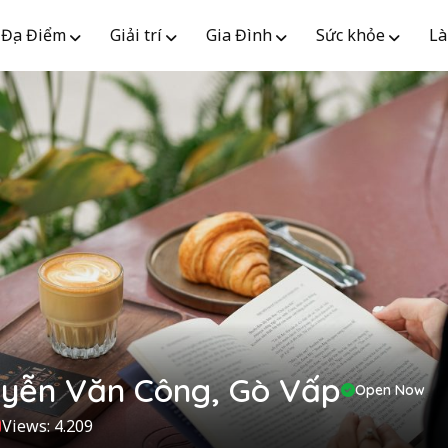
Địa Điểm
Giải trí
Gia Đình
Sức khỏe
Là
uyễn Văn Công, Gò Vấp
Open Now
Views: 4.209