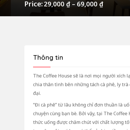
Price:
29,000
₫
–
69,000
₫
Thông tin
The Coffee House sẽ là nơi mọi người xích lại
chia thân tình bên những tách cà phê, ly tr
đại.
“Đi cà phê” từ lâu không chỉ đơn thuần là uố
chuyện cùng bạn bè. Bởi vậy, tại The Coffee
thức uống được chăm chút với chất lượng tốt