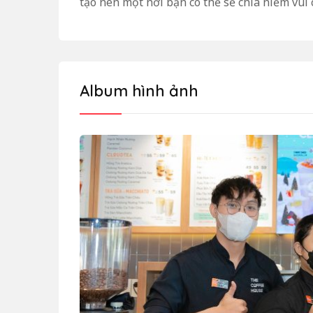
tạo nên một nơi bạn có thể sẻ chia niềm vui 
Album hình ảnh