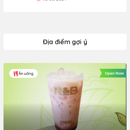
Địa điểm gợi ý
Open Now
Ăn uống