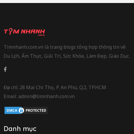
Timnhanh.com.vn là trang blogs tổng hợp thông tin về
Du Lịch, Ẩm Thực, Giải Trí, Sức Khỏe, Làm Đẹp, Giáo Dục.
Địa chỉ: 28 Mai Chí Thọ, P. An Phú, Q.2, TP.HCM
Email: admin@timnhanh.com.vn
Danh mục