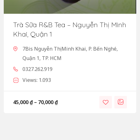
Trà Sữa R&B Tea – Nguyễn Thị Minh
Khai, Quận 1
7Bis Nguyễn Thị Minh Khai, P. Bến Nghé,
Quận 1, TP. HCM
0327.262.919
Views: 1.093
45,000
₫
–
70,000
₫