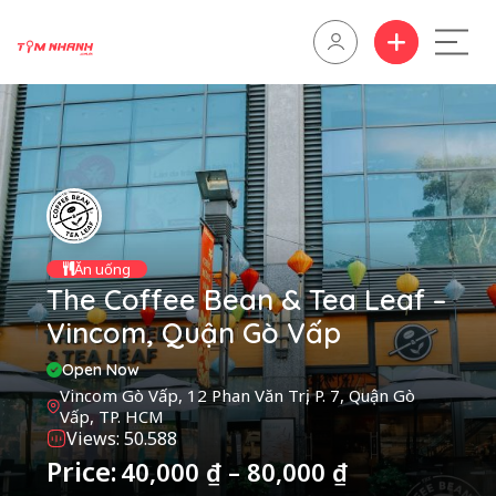
Ăn uống
The Coffee Bean & Tea Leaf –
Vincom, Quận Gò Vấp
Open Now
Vincom Gò Vấp, 12 Phan Văn Trị, P. 7, Quận Gò
Vấp, TP. HCM
Views: 50.588
Price:
40,000
₫
–
80,000
₫