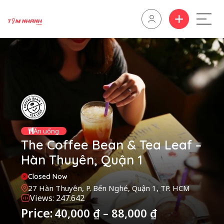
Ăn uống
The Coffee Bean & Tea Leaf –
Hàn Thuyên, Quận 1
Closed Now
27 Hàn Thuyên, P. Bến Nghé, Quận 1, TP. HCM
Views: 247.642
Price:
40,000
₫
–
88,000
₫