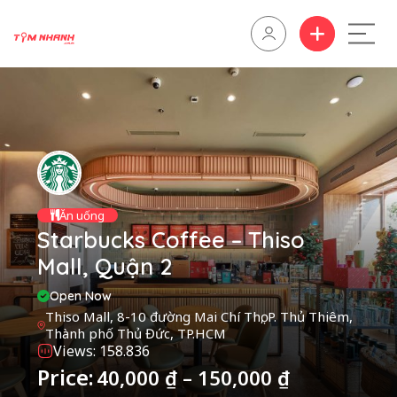
Ăn uống
Starbucks Coffee – Thiso
Mall, Quận 2
Open Now
Thiso Mall, 8-10 đường Mai Chí Thọ, P. Thủ Thiêm,
Thành phố Thủ Đức, TP.HCM
Views: 158.836
Price:
40,000
₫
–
150,000
₫