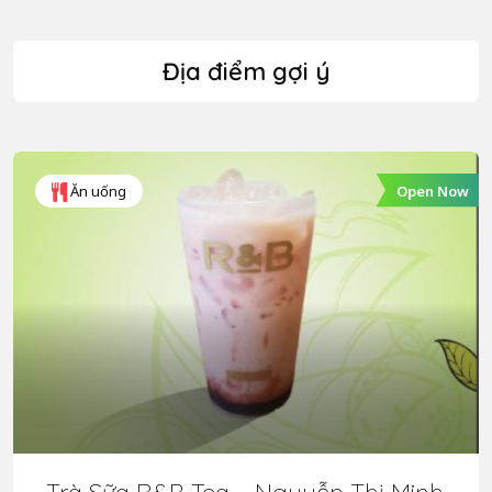
Địa điểm gợi ý
Open Now
Ăn uống
Trà Sữa R&B Tea – Nguyễn Thị Minh