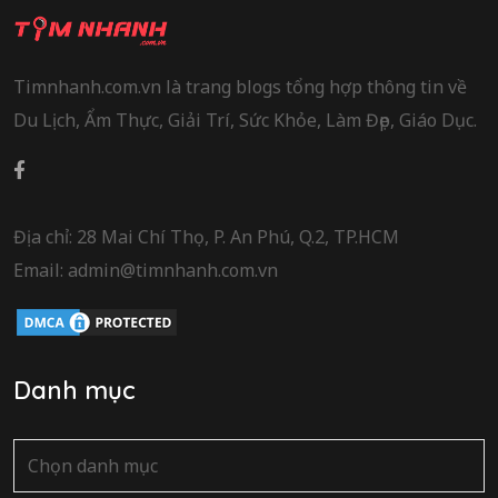
Timnhanh.com.vn là trang blogs tổng hợp thông tin về
Du Lịch, Ẩm Thực, Giải Trí, Sức Khỏe, Làm Đẹp, Giáo Dục.
Địa chỉ: 28 Mai Chí Thọ, P. An Phú, Q.2, TP.HCM
Email: admin@timnhanh.com.vn
Danh mục
Danh
mục