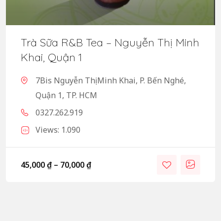
Trà Sữa R&B Tea – Nguyễn Thị Minh
Khai, Quận 1
7Bis Nguyễn Thị Minh Khai, P. Bến Nghé,
Quận 1, TP. HCM
0327.262.919
Views: 1.090
45,000
₫
–
70,000
₫