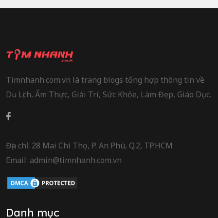
Timnhanh.com.vn là trang blogs tổng hợp thông tin về
Du Lịch, Ẩm Thực, Giải Trí, Sức Khỏe, Làm Đẹp, Giáo Dục.
Địa chỉ: 28 Mai Chí Thọ, P. An Phú, Q.2, TP.HCM
Email: admin@timnhanh.com.vn
Danh mục