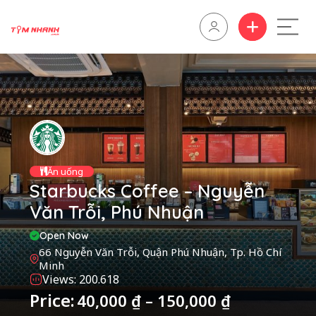
Ăn uống
Starbucks Coffee – Nguyễn
Văn Trỗi, Phú Nhuận
Open Now
66 Nguyễn Văn Trỗi, Quận Phú Nhuận, Tp. Hồ Chí
Minh
Views: 200.618
Price:
40,000
₫
–
150,000
₫