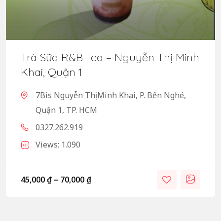
Trà Sữa R&B Tea – Nguyễn Thị Minh
Khai, Quận 1
7Bis Nguyễn Thị Minh Khai, P. Bến Nghé,
Quận 1, TP. HCM
0327.262.919
Views: 1.090
45,000
₫
–
70,000
₫