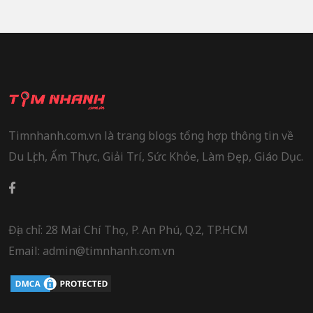
Timnhanh.com.vn là trang blogs tổng hợp thông tin về
Du Lịch, Ẩm Thực, Giải Trí, Sức Khỏe, Làm Đẹp, Giáo Dục.
Địa chỉ: 28 Mai Chí Thọ, P. An Phú, Q.2, TP.HCM
Email: admin@timnhanh.com.vn