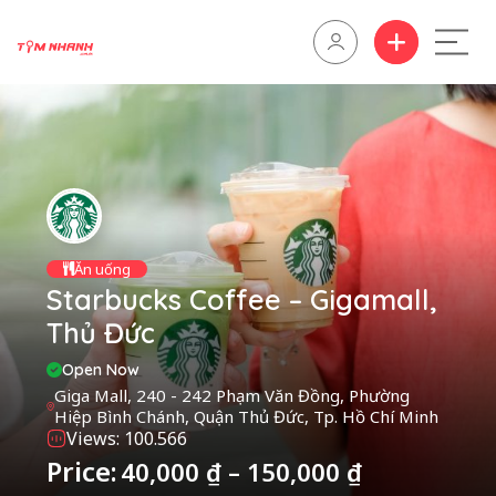
Ăn uống
Starbucks Coffee – Gigamall,
Thủ Đức
Open Now
Giga Mall, 240 - 242 Phạm Văn Đồng, Phường
Hiệp Bình Chánh, Quận Thủ Đức, Tp. Hồ Chí Minh
Views: 100.566
Price:
40,000
₫
–
150,000
₫