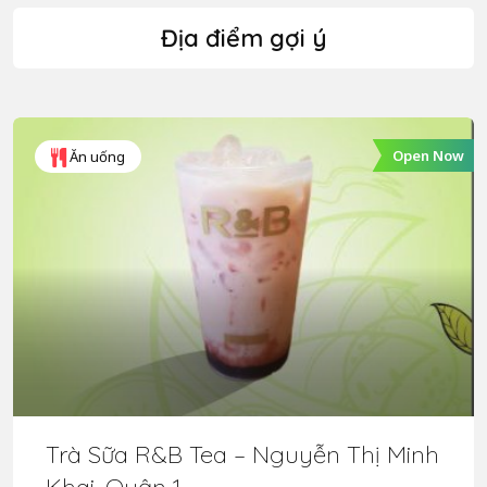
Địa điểm gợi ý
Open Now
Ăn uống
Trà Sữa R&B Tea – Nguyễn Thị Minh
Khai, Quận 1