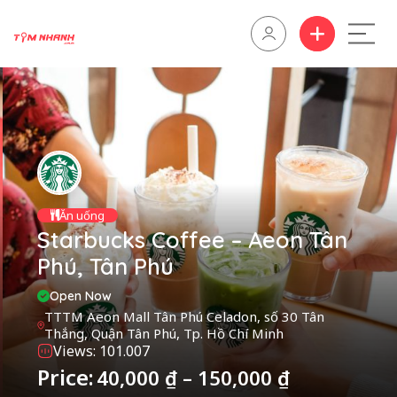
Ăn uống
Starbucks Coffee – Aeon Tân
Phú, Tân Phú
Open Now
TTTM Aeon Mall Tân Phú Celadon, số 30 Tân
Thắng, Quận Tân Phú, Tp. Hồ Chí Minh
Views: 101.007
Price:
40,000
₫
–
150,000
₫