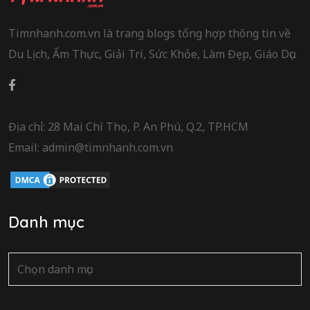
Timnhanh.com.vn là trang blogs tổng hợp thông tin về
Du Lịch, Ẩm Thực, Giải Trí, Sức Khỏe, Làm Đẹp, Giáo Dục.
Địa chỉ: 28 Mai Chí Thọ, P. An Phú, Q.2, TP.HCM
Email: admin@timnhanh.com.vn
Danh mục
Danh
mục