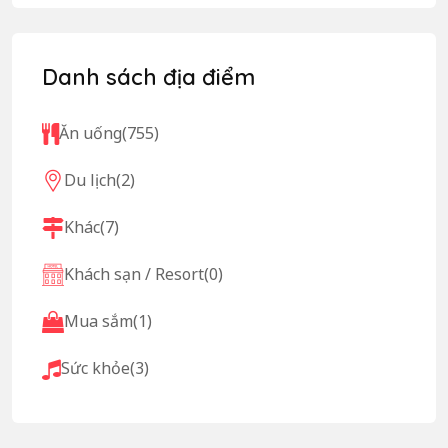
Danh sách địa điểm
Ăn uống
(755)
Du lịch
(2)
Khác
(7)
Khách sạn / Resort
(0)
Mua sắm
(1)
Sức khỏe
(3)