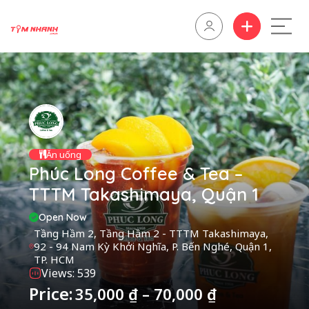
Ăn uống
Phúc Long Coffee & Tea –
TTTM Takashimaya, Quận 1
Open Now
Tầng Hầm 2, Tầng Hầm 2 - TTTM Takashimaya,
92 - 94 Nam Kỳ Khởi Nghĩa, P. Bến Nghé, Quận 1,
TP. HCM
Views: 539
Price:
35,000
₫
–
70,000
₫