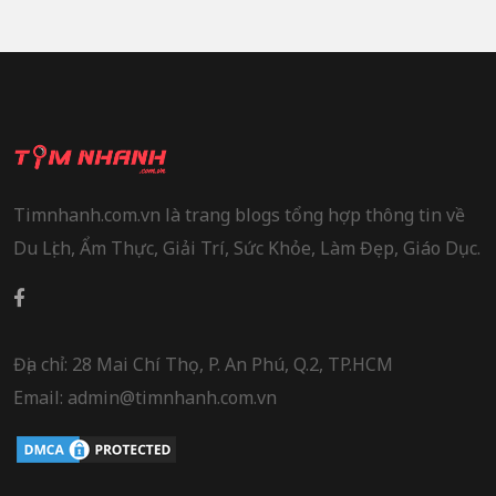
Timnhanh.com.vn là trang blogs tổng hợp thông tin về
Du Lịch, Ẩm Thực, Giải Trí, Sức Khỏe, Làm Đẹp, Giáo Dục.
Địa chỉ: 28 Mai Chí Thọ, P. An Phú, Q.2, TP.HCM
Email: admin@timnhanh.com.vn