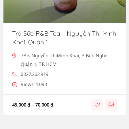
Trà Sữa R&B Tea – Nguyễn Thị Minh
Khai, Quận 1
7Bis Nguyễn Thị Minh Khai, P. Bến Nghé,
Quận 1, TP. HCM
0327.262.919
Views: 1.093
45,000
₫
–
70,000
₫