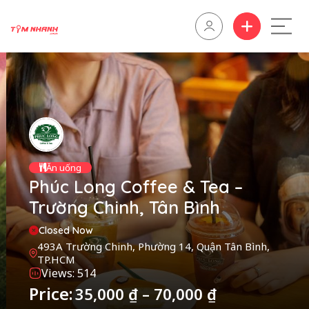
Ăn uống
Phúc Long Coffee & Tea –
Trường Chinh, Tân Bình
Closed Now
493A Trường Chinh, Phường 14, Quận Tân Bình,
TP.HCM
Views: 514
Price:
35,000
₫
–
70,000
₫