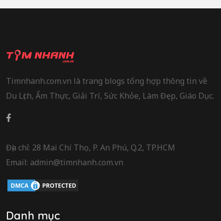
Timnhanh.com.vn là trang blogs tổng hợp thông tin về
Du Lịch, Ẩm Thực, Giải Trí, Sức Khỏe, Làm Đẹp, Giáo Dục.
Địa chỉ: 28 Mai Chí Thọ, P. An Phú, Q.2, TP.HCM
Email: admin@timnhanh.com.vn
Danh mục