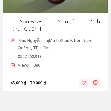
Trà Sữa R&B Tea – Nguyễn Thị Minh
Khai, Quận 1
7Bis Nguyễn Thị Minh Khai, P. Bến Nghé,
Quận 1, TP. HCM
0327.262.919
Views: 1.088
45,000
₫
–
70,000
₫