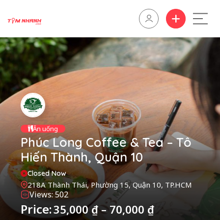
Ăn uống
Phúc Long Coffee & Tea – Tô
Hiến Thành, Quận 10
Closed Now
218A Thành Thái, Phường 15, Quận 10, TP.HCM
Views: 502
Price:
35,000
₫
–
70,000
₫