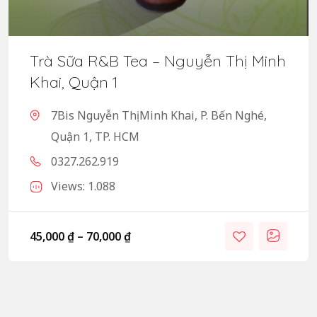
Trà Sữa R&B Tea – Nguyễn Thị Minh
Khai, Quận 1
7Bis Nguyễn Thị Minh Khai, P. Bến Nghé,
Quận 1, TP. HCM
0327.262.919
Views: 1.088
45,000
₫
–
70,000
₫