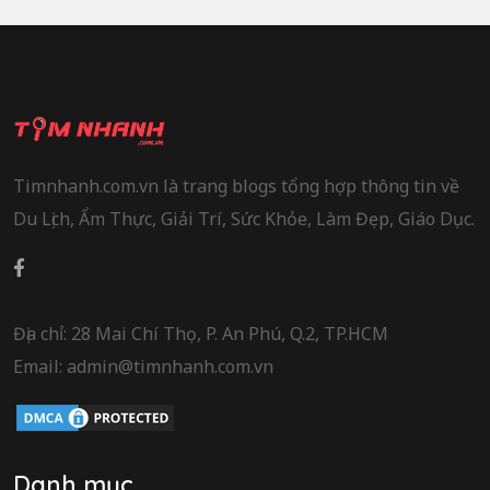
Timnhanh.com.vn là trang blogs tổng hợp thông tin về
Du Lịch, Ẩm Thực, Giải Trí, Sức Khỏe, Làm Đẹp, Giáo Dục.
Địa chỉ: 28 Mai Chí Thọ, P. An Phú, Q.2, TP.HCM
Email: admin@timnhanh.com.vn
Danh mục