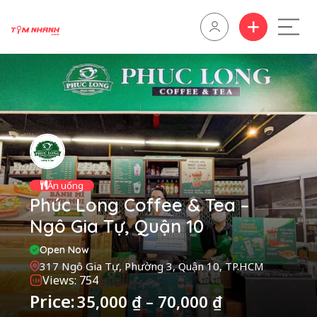
Ăn uống
Phúc Long Coffee & Tea –
Ngô Gia Tự, Quận 10
Open Now
317 Ngô Gia Tự, Phường 3, Quận 10, TP.HCM
Views: 754
Price:
35,000
₫
–
70,000
₫