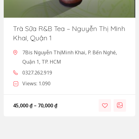
Trà Sữa R&B Tea – Nguyễn Thị Minh
Khai, Quận 1
7Bis Nguyễn Thị Minh Khai, P. Bến Nghé,
Quận 1, TP. HCM
0327.262.919
Views: 1.090
45,000
₫
–
70,000
₫