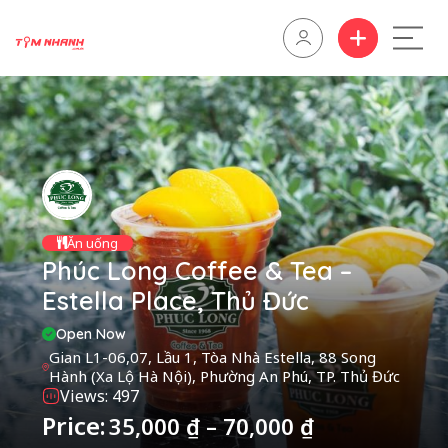
Ăn uống
Phúc Long Coffee & Tea –
Estella Place, Thủ Đức
Open Now
Gian L1-06,07, Lầu 1, Tòa Nhà Estella, 88 Song
Hành (Xa Lộ Hà Nội), Phường An Phú, TP. Thủ Đức
Views: 497
Price:
35,000
₫
–
70,000
₫