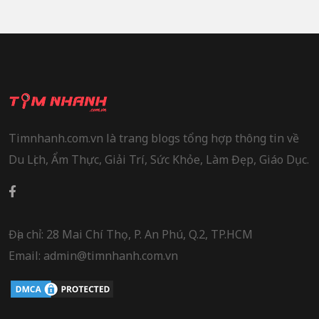
Timnhanh.com.vn là trang blogs tổng hợp thông tin về
Du Lịch, Ẩm Thực, Giải Trí, Sức Khỏe, Làm Đẹp, Giáo Dục.
Địa chỉ: 28 Mai Chí Thọ, P. An Phú, Q.2, TP.HCM
Email: admin@timnhanh.com.vn