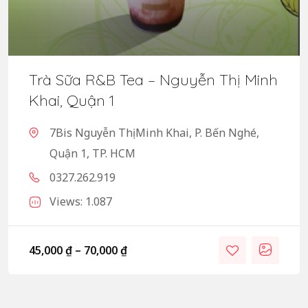
Trà Sữa R&B Tea – Nguyễn Thị Minh
Khai, Quận 1
7Bis Nguyễn Thị Minh Khai, P. Bến Nghé,
Quận 1, TP. HCM
0327.262.919
Views: 1.087
45,000
₫
–
70,000
₫