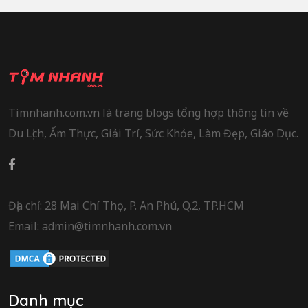
Timnhanh.com.vn là trang blogs tổng hợp thông tin về
Du Lịch, Ẩm Thực, Giải Trí, Sức Khỏe, Làm Đẹp, Giáo Dục.
Địa chỉ: 28 Mai Chí Thọ, P. An Phú, Q.2, TP.HCM
Email: admin@timnhanh.com.vn
Danh mục