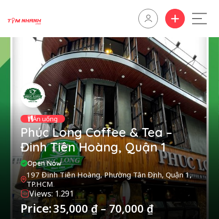
Ăn uống
Phúc Long Coffee & Tea –
Đinh Tiên Hoàng, Quận 1
Open Now
197 Đinh Tiên Hoàng, Phường Tân Định, Quận 1,
TP.HCM
Views: 1.291
Price:
35,000
₫
–
70,000
₫