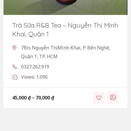
Trà Sữa R&B Tea – Nguyễn Thị Minh
Khai, Quận 1
7Bis Nguyễn Thị Minh Khai, P. Bến Nghé,
Quận 1, TP. HCM
0327.262.919
Views: 1.090
45,000
₫
–
70,000
₫