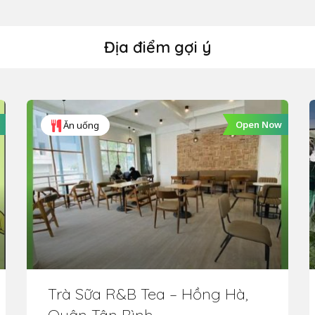
Địa điểm gợi ý
Open Now
Ăn uống
Trà Sữa R&B Tea – Hồng Hà,
Quận Tân Bình