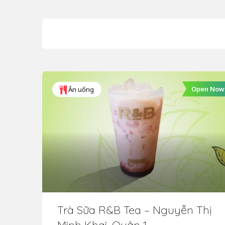
Open Now
Ăn uống
Trà Sữa R&B Tea – Nguyễn Thị
Minh Khai, Quận 1