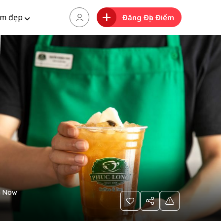
m đẹp
Đăng Địa Điểm
 Now