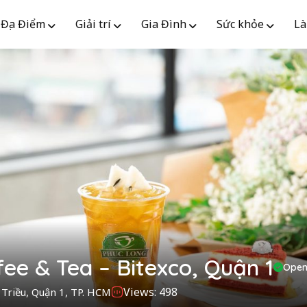
Địa Điểm
Giải trí
Gia Đình
Sức khỏe
Là
ee & Tea – Bitexco, Quận 1
Open
Views: 498
 Triều, Quận 1, TP. HCM