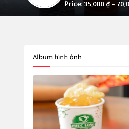
Price:
35,000
₫
–
70,
Album hình ảnh