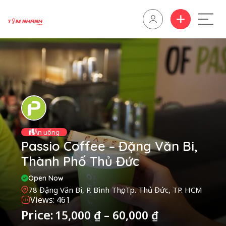
Ăn uống
Passio Coffee – Đặng Văn Bi,
Thành Phố Thủ Đức
Open Now
78 Đặng Văn Bi, P. Bình Thọ, Tp. Thủ Đức, TP. HCM
Views: 461
Price:
15,000
₫
–
60,000
₫