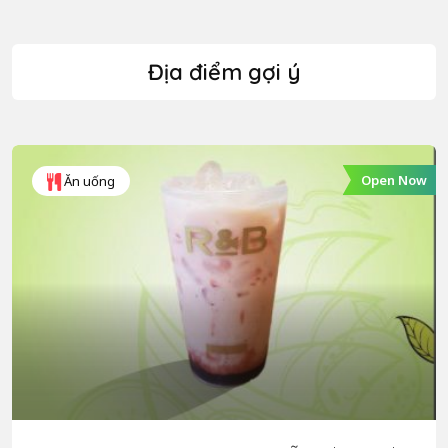
Địa điểm gợi ý
Open Now
Ăn uống