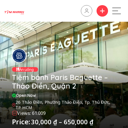
Ăn uống
Tiệm bánh Paris Baguette –
Thảo Điền, Quận 2
Open Now
26 Thảo Điền, Phường Thảo Điền, Tp. Thủ Đức,
TP. HCM
Views: 61.009
Price:
30,000
₫
–
650,000
₫