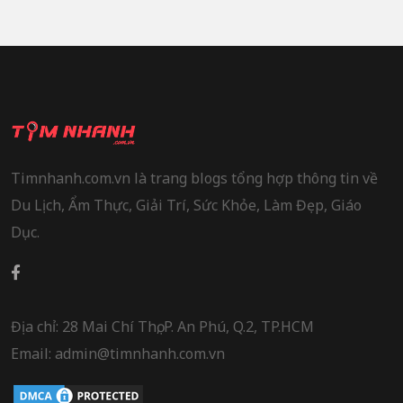
Timnhanh.com.vn là trang blogs tổng hợp thông tin về
Du Lịch, Ẩm Thực, Giải Trí, Sức Khỏe, Làm Đẹp, Giáo
Dục.
Địa chỉ: 28 Mai Chí Thọ, P. An Phú, Q.2, TP.HCM
Email: admin@timnhanh.com.vn