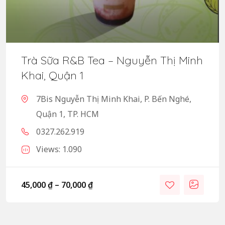
Trà Sữa R&B Tea – Nguyễn Thị Minh
Khai, Quận 1
7Bis Nguyễn Thị Minh Khai, P. Bến Nghé,
Quận 1, TP. HCM
0327.262.919
Views: 1.090
45,000
₫
–
70,000
₫