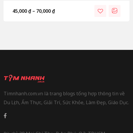
45,000
₫
–
70,000
₫
Timnhanh.com.vn là trang blogs tổng hợp thông tin về
Du Lịch, Ẩm Thực, Giải Trí, Sức Khỏe, Làm Đẹp, Giáo Dục.