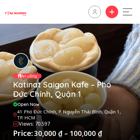
Ăn uống
Katinat Saigon Kafe – Phó
Đức Chính, Quận 1
Open Now
41 Phó Đức Chính, P. Nguyễn Thái Bình, Quận 1,
TP. HCM
Views: 70.597
Price:
30,000
₫
–
100,000
₫