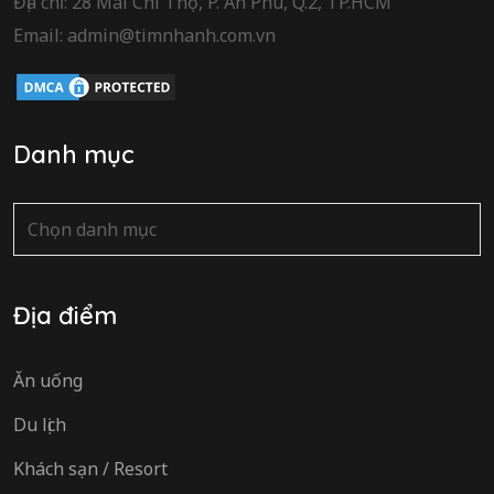
Địa chỉ: 28 Mai Chí Thọ, P. An Phú, Q.2, TP.HCM
Email: admin@timnhanh.com.vn
Danh mục
Danh
mục
Địa điểm
Ăn uống
Du lịch
Khách sạn / Resort