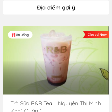
Địa điểm gợi ý
Closed Now
Ăn uống
Trà Sữa R&B Tea – Nguyễn Thị Minh
Khai, Quận 1