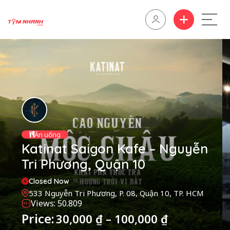
Ăn uống
Katinat Saigon Kafe – Nguyễn
Tri Phương, Quận 10
Closed Now
533 Nguyễn Tri Phương, P. 08, Quận 10, TP. HCM
Views: 50.809
Price:
30,000
₫
–
100,000
₫