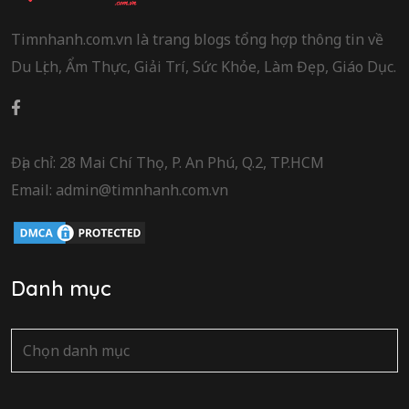
Timnhanh.com.vn là trang blogs tổng hợp thông tin về
Du Lịch, Ẩm Thực, Giải Trí, Sức Khỏe, Làm Đẹp, Giáo Dục.
Địa chỉ: 28 Mai Chí Thọ, P. An Phú, Q.2, TP.HCM
Email: admin@timnhanh.com.vn
Danh mục
Danh
mục